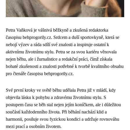
Petra Vaňková je vášnivá běžkyně a zkušená redaktorka
časopisu behprogorily.cz. Srdcem a duší sportovkyně, která se
nebojí výzev a ráda sdílí své znalosti a inspiruje ostatní k
aktivnímu životnímu stylu. Petra se za svou kariéru věnovala
nejen běhu, ale i žurnalistice a redakční práci, čímž získala
bohaté zkušenosti a znalosti potřebné k tvorbě kvalitního obsahu
pro čtenáře časopisu behprogorily.cz.
Své první kroky ve světě běhu udělala Petra již v mládí, kdy
objevila lásku k pohybu a zdravému životnímu stylu. S
postupem času se běh stal nejen jejím koníčkem, ale i důležitou
součástí každodenního života. Při běhání nachází klid a
harmonii, posiluje svou fyzickou kondici a udržuje rovnováhu
mezi prací a osobním životem.