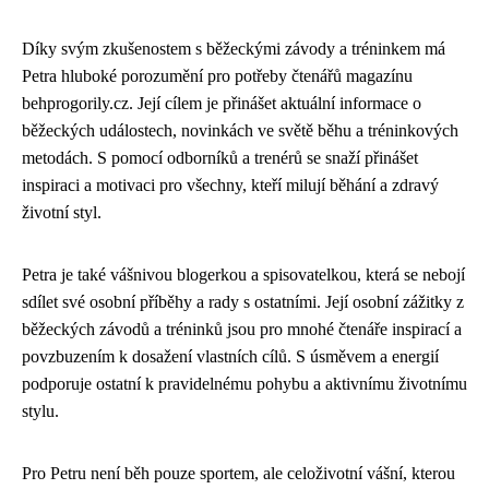
Díky svým zkušenostem s běžeckými závody a tréninkem má
Petra hluboké porozumění pro potřeby čtenářů magazínu
behprogorily.cz. Její cílem je přinášet aktuální informace o
běžeckých událostech, novinkách ve světě běhu a tréninkových
metodách. S pomocí odborníků a trenérů se snaží přinášet
inspiraci a motivaci pro všechny, kteří milují běhání a zdravý
životní styl.
Petra je také vášnivou blogerkou a spisovatelkou, která se nebojí
sdílet své osobní příběhy a rady s ostatními. Její osobní zážitky z
běžeckých závodů a tréninků jsou pro mnohé čtenáře inspirací a
povzbuzením k dosažení vlastních cílů. S úsměvem a energií
podporuje ostatní k pravidelnému pohybu a aktivnímu životnímu
stylu.
Pro Petru není běh pouze sportem, ale celoživotní vášní, kterou