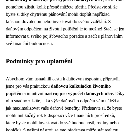
pomohou zjistit, kolik přesně můžete ušetřit. Představte si, že
byste si díky chytrému plánování mohli dopřát například
krásnou dovolenou nebo investovat do svého vzdělání. S
daňovým odpočtem na životní pojištění je to možné! Stačí se jen
informovat u svého pojišťovacího poradce a začít s plánováním
své finanční budoucnosti.
Podmínky pro uplatnění
Abychom vám usnadnili cestu k daňovým úsporám, připravili
jsme pro vás praktickou
daňovou kalkulačku životního
pojištění
a intuitivní
nástroj pro výpočet daňových úlev
. Díky
nim snadno zjistíte, jaká výše daňového odpočtu vám náleží a
jak maximalizovat vaše daňové benefity. Představte si, že byste
mohli mít každý rok k dispozici více finančních prostředků,
které byste mohli investovat do své budoucnosti, rodiny nebo
koníčků. S našimi nástroji se tato představa může stát realitou.