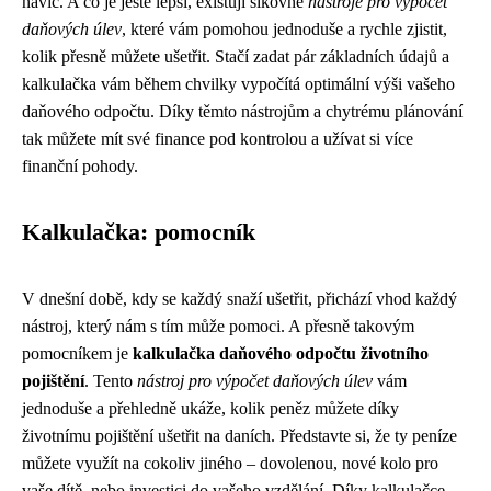
navíc. A co je ještě lepší, existují šikovné
nástroje pro výpočet
daňových úlev
, které vám pomohou jednoduše a rychle zjistit,
kolik přesně můžete ušetřit. Stačí zadat pár základních údajů a
kalkulačka vám během chvilky vypočítá optimální výši vašeho
daňového odpočtu. Díky těmto nástrojům a chytrému plánování
tak můžete mít své finance pod kontrolou a užívat si více
finanční pohody.
Kalkulačka: pomocník
V dnešní době, kdy se každý snaží ušetřit, přichází vhod každý
nástroj, který nám s tím může pomoci. A přesně takovým
pomocníkem je
kalkulačka daňového odpočtu životního
pojištění
. Tento
nástroj pro výpočet daňových úlev
vám
jednoduše a přehledně ukáže, kolik peněz můžete díky
životnímu pojištění ušetřit na daních. Představte si, že ty peníze
můžete využít na cokoliv jiného – dovolenou, nové kolo pro
vaše dítě, nebo investici do vašeho vzdělání. Díky kalkulačce