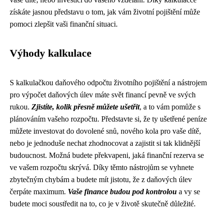
získáte jasnou představu o tom, jak vám životní pojištění může
pomoci zlepšit vaši finanční situaci.
Výhody kalkulace
S kalkulačkou daňového odpočtu životního pojištění a nástrojem
pro výpočet daňových úlev máte svět financí pevně ve svých
rukou.
Zjistíte, kolik přesně můžete ušetřit
, a to vám pomůže s
plánováním vašeho rozpočtu. Představte si, že ty ušetřené peníze
můžete investovat do dovolené snů, nového kola pro vaše dítě,
nebo je jednoduše nechat zhodnocovat a zajistit si tak klidnější
budoucnost. Možná budete překvapeni, jaká finanční rezerva se
ve vašem rozpočtu skrývá. Díky těmto nástrojům se vyhnete
zbytečným chybám a budete mít jistotu, že z daňových úlev
čerpáte maximum.
Vaše finance budou pod kontrolou
a vy se
budete moci soustředit na to, co je v životě skutečně důležité.