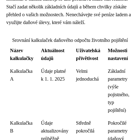
Stačí zadat několik základních údajů a během chvilky získáte
přehled o vašich možnostech. Nenechávejte své peníze ladem a
využijte daňové úlevy, které vám náleží.
Srovnání kalkulaček daňového odpočtu životního pojištění
Název
Aktuálnost
Uživatelská
Možnosti
kalkulačky
údajů
přívětivost
nastavení
Kalkulačka
Údaje platné
Velmi
Základní
A
k 1. 1. 2025
jednoduchá
parametry
(výše
pojistného,
typ
pojištění)
Kalkulačka
Údaje
Středně
Pokročilé
B
aktualizovány
pokročilá
parametry
průběžně
(daňový