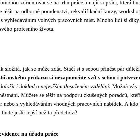
omohou zorientovat se na trhu práce a najít si práci, která bu
 těšit na odborné poradenství, rekvalifikační kurzy, worksho
s vyhledáváním volných pracovních míst. Mnoho lidí si díky
svého profesního života.
k složitá, jak se může zdát. Stačí si s sebou přinést pár důlež
čanského průkazu si nezapomeňte vzít s sebou i potvrzen
doložit i doklad o nejvyšším dosaženém vzdělání.
Možná vás p
ěstnání. Můžete se těšit na podporu zkušených poradců, kteř
r nebo s vyhledáváním vhodných pracovních nabídek. A kdo 
 bude ještě lepší než ta předchozí!
Evidence na úřadu práce