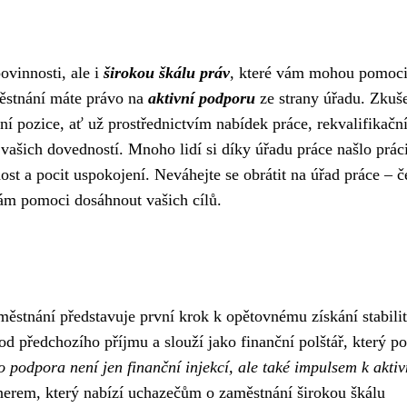
ovinnosti, ale i
širokou škálu práv
, které vám mohou pomoci
městnání máte právo na
aktivní podporu
ze strany úřadu. Zkuš
 pozice, ať už prostřednictvím nabídek práce, rekvalifikačn
ašich dovedností. Mnoho lidí si díky úřadu práce našlo práci
adost a pocit uspokojení. Neváhejte se obrátit na úřad práce – 
vám pomoci dosáhnout vašich cílů.
ěstnání představuje první krok k opětovnému získání stabilit
od předchozího příjmu a slouží jako finanční polštář, který 
o podpora není jen finanční injekcí, ale také impulsem k akti
nerem, který nabízí uchazečům o zaměstnání širokou škálu