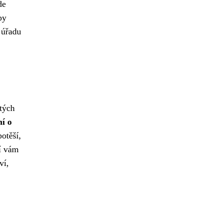
de
py
 úřadu
itých
í o
otěší,
í vám
ví,