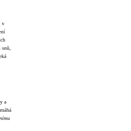
 v
ení
ích
 snů,
čeká
y a
pomáhá
vnímu