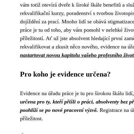
vám totiž otevírá dveře k široké škále benefitů a sl
rekvalifikační kurzy, poradenství s tvorbou životop
dojíždění za prací. Mnoho lidí se obává stigmatizace
práce je tu od toho, aby vám pomohl v nelehké život
příležitostí. Ať už jste absolvent hledající první za
rekvalifikovat a zkusit něco nového, evidence na 
nastartovat novou kapitolu vašeho profesního živo
Pro koho je evidence určena?
Evidence na úřadu práce je tu pro širokou škálu lidí, 
určena pro ty, kteří přišli o práci, absolventy bez p
poohlíží se po nové pracovní výzvě.
Registrace na úř
příležitost.