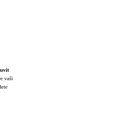
uvit
e vaši
dete