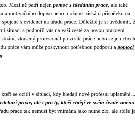
užeb. Mezi ně patří nejen
pomoc s hledáním práce
, ale také
isu a motivačního dopisu nebo možnost získání příspěvku na
 spojené s evidencí na úřadu práce. Důležité je si uvědomit, 
ní situaci a podpořil vás na vaší cestě za novou pracovní
městnání, zkušený profesionál po ztrátě práce nebo se jen chcet
úřadu práce vám může poskytnout potřebnou podporu a
pomoci
ta
.
kteří se ocitli v situaci, kdy hledají nové profesní uplatnění.
ředchozí praxe, ale i pro ty, kteří chtějí ve svém životě změnu
adu práce tak nemusí být vnímána jako nutné zlo, ale spíše j