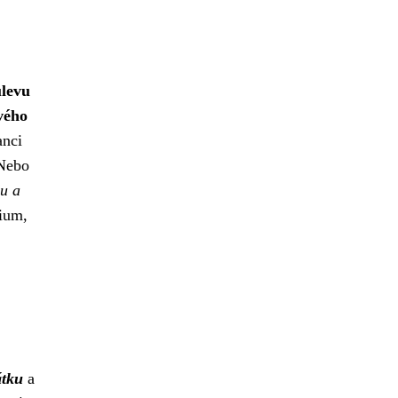
úlevu
ového
anci
 Nebo
u a
dium,
átku
a