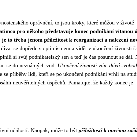
ivnostenského oprávnění, to jsou kroky, které můžou v životě
atímco pro někoho představuje konec podnikání vítanou 
je to třeba jenom příležitost k reorganizaci a nalezení n
e dívat se dopředu s optimismem a vidět v ukončení živnosti š
plnili si svůj podnikatelský sen a teď je čas posunout se dál.
nout se do neznámých vod.
Ukončení živnosti vám dává svobod
e se příběhy lidí, kteří se po ukončení podnikání vrhli na stu
osáhli neuvěřitelných úspěchů. Pamatujte, že každý konec je
tivní událostí. Naopak, může to být
příležitostí k novému zač