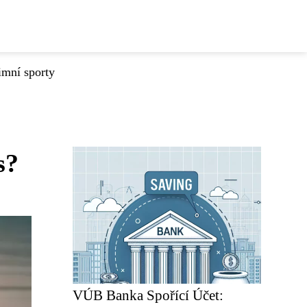
imní sporty
s?
VÚB Banka Spořící Účet: