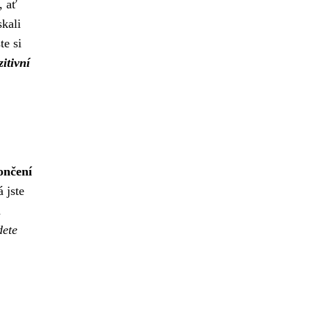
, ať
skali
te si
zitivní
ončení
 jste
d
dete