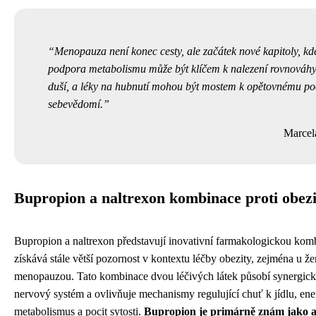
Menopauza není konec cesty, ale začátek nové kapitoly, k
podpora metabolismu může být klíčem k nalezení rovnováhy
duší, a léky na hubnutí mohou být mostem k opětovnému poc
sebevědomí.
Marcel
Bupropion a naltrexon kombinace proti obezi
Bupropion a naltrexon představují inovativní farmakologickou komb
získává stále větší pozornost v kontextu léčby obezity, zejména u ž
menopauzou. Tato kombinace dvou léčivých látek působí synergicky
nervový systém a ovlivňuje mechanismy regulující chuť k jídlu, ene
metabolismus a pocit sytosti.
Bupropion je primárně znám jako a