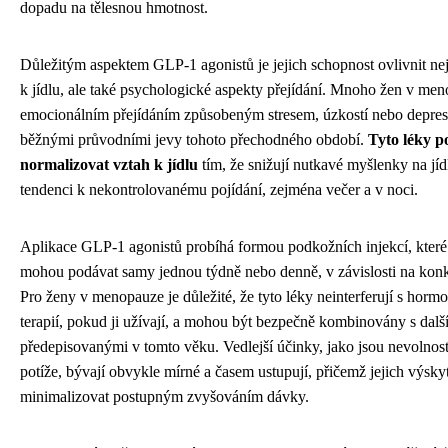
dopadu na tělesnou hmotnost.
Důležitým aspektem GLP-1 agonistů je jejich schopnost ovlivnit ne
k jídlu, ale také psychologické aspekty přejídání. Mnoho žen v men
emocionálním přejídáním způsobeným stresem, úzkostí nebo depresí
běžnými průvodními jevy tohoto přechodného období.
Tyto léky 
normalizovat vztah k jídlu
tím, že snižují nutkavé myšlenky na jíd
tendenci k nekontrolovanému pojídání, zejména večer a v noci.
Aplikace GLP-1 agonistů probíhá formou podkožních injekcí, které 
mohou podávat samy jednou týdně nebo denně, v závislosti na konk
Pro ženy v menopauze je důležité, že tyto léky neinterferují s hormo
terapií, pokud ji užívají, a mohou být bezpečně kombinovány s dalš
předepisovanými v tomto věku. Vedlejší účinky, jako jsou nevolnos
potíže, bývají obvykle mírné a časem ustupují, přičemž jejich výskyt
minimalizovat postupným zvyšováním dávky.