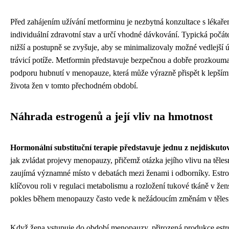
Před zahájením užívání metforminu je nezbytná konzultace s lékaře
individuální zdravotní stav a určí vhodné dávkování. Typická počá
nižší a postupně se zvyšuje, aby se minimalizovaly možné vedlejší 
trávicí potíže. Metformin představuje bezpečnou a dobře prozkou
podporu hubnutí v menopauze, která může výrazně přispět k lepšímu
života žen v tomto přechodném období.
Náhrada estrogenů a její vliv na hmotnost
Hormonální substituční terapie představuje jednu z nejdiskuto
jak zvládat projevy menopauzy, přičemž otázka jejího vlivu na těle
zaujímá významné místo v debatách mezi ženami i odborníky. Estro
klíčovou roli v regulaci metabolismu a rozložení tukové tkáně v žen
pokles během menopauzy často vede k nežádoucím změnám v těles
Když žena vstupuje do období menopauzy, přirozená produkce est