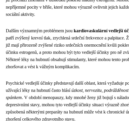
nepříjemné pocity v břiše, které mohou výrazně ovlivnit jejich každ
sociální aktivity.
Dalším významným problémem jsou
kardiovaskulární vedlejší ú
patří zvýšený krevní tlak, zrychlená srdeční frekvence a palpitace
již mají přirozeně zvýšené riziko srdečních onemocnění kvůli pokl
účinku estrogenů, a proto mohou být tyto vedlejší účinky pro ně zv
Některé léky na hubnutí obsahují stimulanty, které mohou tento pro
zhoršovat a vést k vážným komplikacím.
Psychické vedlejší účinky představují další oblast, která vyžaduje 
užívající léky na hubnutí často hlásí
úzkost, nervozitu, podrážděnost
spánkem
. V období menopauzy, kdy mnohé ženy již bojují s nála
depresivními stavy, mohou tyto vedlejší účinky situaci výrazně zhor
způsobená některými preparáty na hubnutí může vést k chronické ú
zhoršení celkového zdravotního stavu.