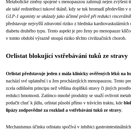
Metabolické změny spojené s menopauzou zahrnují nejen zvýšení tě
ale také redistribuci tukové tkáně, kdy se tuk hromadí především v o
GLP-1 agonisty se ukázaly jako účinné právě při redukci viscerální
představuje nejvyšší zdravotní riziko z hlediska kardiovaskulárníc
diabetu druhého typu. Tento aspekt je pro ženy po menopauze klíčo
v tomto období výrazně stoupá riziko těchto civilizačních chorob.
Orlistat blokující vstřebávání tuků ze stravy
Orlistat představuje jeden z mála klinicky ověřených léků na h
nachází své uplatnění i u žen procházejících menopauzou. Tento pre
zcela odlišném principu než většina doplňků stravy či jiných prost
redukci hmotnosti. Zatímco mnohé produkty se snaží ovlivnit meta
potlačit chuť k jídlu, orlistat působí přímo v trávicím traktu, kde
blo
lipázy zodpovědné za rozklad a vstřebávání tuků ze stravy
.
Mechanismus účinku orlistatu spočívá v inhibici gastrointestinálních