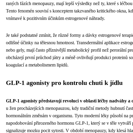
raných fázích menopauzy, mají lepší výsledky než ty, které s léčbou
Tento fenomén souvisí s konceptem takzvaného kritického okna, kdy
vnímavé k pozitivním účinkům estrogenové náhrady.
Je také podstatné zmínit, že různé formy a dávky estrogenové terap
odlišné účinky na tělesnou hmotnost. Transdermální aplikace estroge
nebo gely, mají často příznivější metabolický profil než perorální pr
obcházejí první průchod játry a méně ovlivňují produkci proteinů so
koagulací a metabolismem lipidů.
GLP-1 agonisty pro kontrolu chuti k jídlu
GLP-1 agonisty představují revoluci v oblasti léčby nadváhy a 
u žen procházejících menopauzou, kdy tradiční metody hubnutí často
hormonálním změnám v organismu. Tyto moderní léky působí na pr
napodobování přirozeného hormonu GLP-1, který se v těle vytváří p
signalizuje mozku pocit sytosti. V období menopauzy, kdy klesá hla