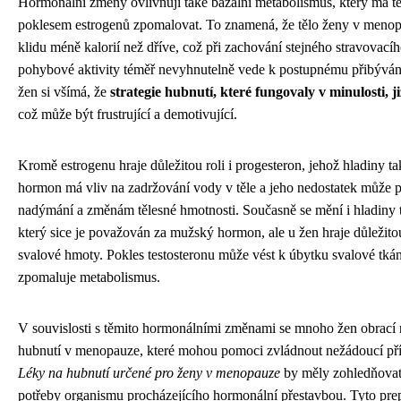
Hormonální změny ovlivňují také bazální metabolismus, který má te
poklesem estrogenů zpomalovat. To znamená, že tělo ženy v menop
klidu méně kalorií než dříve, což při zachování stejného stravovací
pohybové aktivity téměř nevyhnutelně vede k postupnému přibývá
žen si všímá, že
strategie hubnutí, které fungovaly v minulosti, j
což může být frustrující a demotivující.
Kromě estrogenu hraje důležitou roli i progesteron, jehož hladiny ta
hormon má vliv na zadržování vody v těle a jeho nedostatek může př
nadýmání a změnám tělesné hmotnosti. Současně se mění i hladiny t
který sice je považován za mužský hormon, ale u žen hraje důležito
svalové hmoty. Pokles testosteronu může vést k úbytku svalové tkán
zpomaluje metabolismus.
V souvislosti s těmito hormonálními změnami se mnoho žen obrací 
hubnutí v menopauze, které mohou pomoci zvládnout nežádoucí pří
Léky na hubnutí určené pro ženy v menopauze
by měly zohledňovat
potřeby organismu procházejícího hormonální přestavbou. Tyto prep