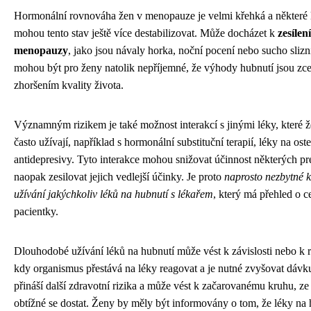
Hormonální rovnováha žen v menopauze je velmi křehká a některé 
mohou tento stav ještě více destabilizovat. Může docházet k
zesílen
menopauzy
, jako jsou návaly horka, noční pocení nebo sucho slizn
mohou být pro ženy natolik nepříjemné, že výhody hubnutí jsou zce
zhoršením kvality života.
Významným rizikem je také možnost interakcí s jinými léky, které
často užívají, například s hormonální substituční terapií, léky na o
antidepresivy. Tyto interakce mohou snižovat účinnost některých p
naopak zesilovat jejich vedlejší účinky. Je proto
naprosto nezbytné k
užívání jakýchkoliv léků na hubnutí s lékařem
, který má přehled o 
pacientky.
Dlouhodobé užívání léků na hubnutí může vést k závislosti nebo k r
kdy organismus přestává na léky reagovat a je nutné zvyšovat dávk
přináší další zdravotní rizika a může vést k začarovanému kruhu, ze
obtížné se dostat. Ženy by měly být informovány o tom, že léky na 