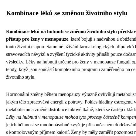
Kombinace léků se změnou životního stylu
Kombinace léků na hubnutí se změnou životního stylu představ
přístup pro ženy v menopauze
, které bojují s nadváhou a obtížem
touto životní etapou. Samotné užívání farmakologických přípravků
stravovacích návyků a zvýšení fyzické aktivity přináší pouze doča
výsledky. Léky na hubnutí určené pro ženy v menopauze fungují op
tehdy, když jsou součástí komplexního programu zaměřeného na c
životního stylu.
Hormonální změny během menopauzy výrazně ovlivňují metabolis
jakým tělo zpracovává energii z potravy. Pokles hladiny estrogenu
metabolismu a změně distribuce tukové tkáně, která se častěji ukládá
Léky na hubnutí v menopauze mohou tyto procesy částečně kompen
jejich účinnost se mnohonásobně zvyšuje při současném dodržování
s kontrolovaným příjmem kalorií. Ženy by měly zaměřit pozornost