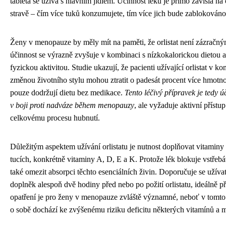
tableta se užívá s hlavním jídlem. Účinnost léku je přímo závislá na
stravě – čím více tuků konzumujete, tím více jich bude zablokováno
Ženy v menopauze by měly mít na paměti, že orlistat není zázračný
účinnost se výrazně zvyšuje v kombinaci s nízkokalorickou dietou 
fyzickou aktivitou. Studie ukazují, že pacienti užívající orlistat v k
změnou životního stylu mohou ztratit o padesát procent více hmotnost
pouze dodržují dietu bez medikace.
Tento léčivý přípravek je tedy 
v boji proti nadváze během menopauzy
, ale vyžaduje aktivní přístu
celkovému procesu hubnutí.
Důležitým aspektem užívání orlistatu je nutnost doplňovat vitaminy
tucích, konkrétně vitaminy A, D, E a K. Protože lék blokuje vstřeb
také omezit absorpci těchto esenciálních živin. Doporučuje se užíva
doplněk alespoň dvě hodiny před nebo po požití orlistatu, ideálně p
opatření je pro ženy v menopauze zvláště významné, neboť v tomto
o sobě dochází ke zvýšenému riziku deficitu některých vitamínů a m