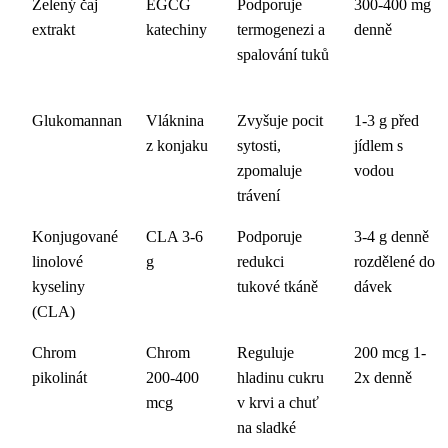
Zelený čaj
EGCG
Podporuje
300-400 mg
extrakt
katechiny
termogenezi a
denně
spalování tuků
Glukomannan
Vláknina
Zvyšuje pocit
1-3 g před
z konjaku
sytosti,
jídlem s
zpomaluje
vodou
trávení
Konjugované
CLA 3-6
Podporuje
3-4 g denně
linolové
g
redukci
rozdělené do
kyseliny
tukové tkáně
dávek
(CLA)
Chrom
Chrom
Reguluje
200 mcg 1-
pikolinát
200-400
hladinu cukru
2x denně
mcg
v krvi a chuť
na sladké