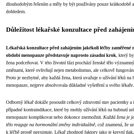
dlouhodobým řešením a měly by být používány pouze krátkodobě 
dohledem.
Důležitost lékařské konzultace před zahájení
Lékařská konzultace před zahájením jakékoli léčby zaměřené 
období menopauze představuje naprosto zásadní krok
, který b
žena podceňovat. V této životní fázi prochází ženské tělo význam
změnami, které ovlivňují nejen metabolismus, ale celkově fungován
Proto je nezbytné, aby každá žena, která uvažuje o užívání léků na 
menopauze, nejprve absolvovala důkladné vyšetření u svého lékaře.
Odborný lékař dokáže posoudit celkový zdravotní stav pacientky a i
případné kontraindikace, které by mohly užívání léků na hubnutí u
menopauze komplikovat nebo dokonce znemožnit.
Každá žena je je
tělo reaguje na hormonální změny individuálně
, což znamená, že un
k léčbě prostě neexistuje. Lékař zhodnotí faktory jako je krevní tlak