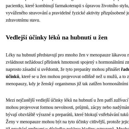
pacientky, které kombinují farmakoterapii s úpravou životního stylu
vyváženého stravování a pravidelné fyzické aktivity přizpůsobené 
zdravotnímu stavu.
Vedlejší účinky léků na hubnutí u žen
Léky na hubnutí představují pro mnoho žen v menopauze lákavou m
zvládnout nežádoucí přírůstek hmotnosti spojený s hormonálními z
naprosto zásadní si uvědomit, že tyto preparáty mohou přinášet
řadu
účinků
, které se u žen mohou projevovat odlišně než u mužů, a to
menopauzy, kdy je ženský organismus již tak zatížen hormonálními
Mezi nejčastější vedlejší účinky léků na hubnutí u žen patří
zažívací
mohou projevovat formou nevolnosti, průjmů, zácpy nebo nadýmán
bývají obzvláště výrazné u preparátů, které blokují vstřebávání tuků 
Ženy v menopauze mohou být na tyto účinky citlivější, protože jejic
již prochází změnami v důsledku poklesu hladiny estrogenů. Mnoho