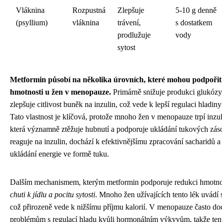
Vláknina
Rozpustná
Zlepšuje
5-10 g denně
(psyllium)
vláknina
trávení,
s dostatkem
prodlužuje
vody
sytost
Metformin působí na několika úrovních, které mohou podpořit
hmotnosti u žen v menopauze.
Primárně snižuje produkci glukózy 
zlepšuje citlivost buněk na inzulin, což vede k lepší regulaci hladiny
Tato vlastnost je klíčová, protože mnoho žen v menopauze trpí inzul
která významně ztěžuje hubnutí a podporuje ukládání tukových zás
reaguje na inzulin, dochází k efektivnějšímu zpracování sacharidů 
ukládání energie ve formě tuku.
Dalším mechanismem, kterým metformin podporuje redukci hmotnos
chuti k jídlu a pocitu sytosti
. Mnoho žen užívajících tento lék uvádí s
což přirozeně vede k nižšímu příjmu kalorií. V menopauze často do
problémům s regulací hladu kvůli hormonálním výkyvům, takže tent