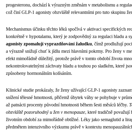
progesteronu, dochází k výrazným změnám v metabolismu a regulaci 
což činí GLP-1 agonisty obzvláště relevantními pro tuto skupinu že
Mechanismus účinku těchto léků spočívá v aktivaci specifických re
konkrétně v hypotalamu, který je zodpovědný za regulaci hladu a sy
agonisty zpomalují vyprazdňování žaludku
, čímž prodlužují poci
a výrazně snižují chuť k jídlu mezi hlavními pokrmy. Pro ženy v me
efekt mimořádně důležitý, protože právě v tomto období života mno
nekontrolovatelnými záchvaty hladu a touhou po sladkém, které jso
způsobeny hormonálním kolísáním.
Klinické studie prokázaly, že ženy užívající GLP-1 agonisty zazna
snížení tělesné hmotnosti, přičemž úbytek váhy se pohybuje v prům
až patnácti procenty původní hmotnosti během šesti měsíců léčby.
T
obzvláště pozoruhodný u žen v menopauze
, které tradičně považují
životním období za mimořádně obtížné. Léky jako semaglutid a liragl
předmětem intenzivního výzkumu právě v kontextu menopauzálních