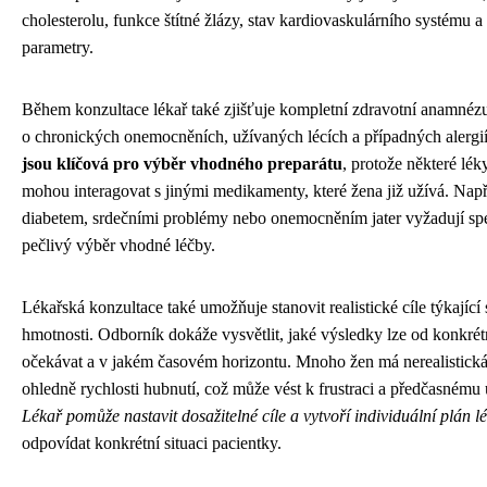
cholesterolu, funkce štítné žlázy, stav kardiovaskulárního systému a 
parametry.
Během konzultace lékař také zjišťuje kompletní zdravotní anamnéz
o chronických onemocněních, užívaných lécích a případných alergi
jsou klíčová pro výběr vhodného preparátu
, protože některé lék
mohou interagovat s jinými medikamenty, které žena již užívá. Např
diabetem, srdečními problémy nebo onemocněním jater vyžadují spec
pečlivý výběr vhodné léčby.
Lékařská konzultace také umožňuje stanovit realistické cíle týkající
hmotnosti. Odborník dokáže vysvětlit, jaké výsledky lze od konkrét
očekávat a v jakém časovém horizontu. Mnoho žen má nerealistick
ohledně rychlosti hubnutí, což může vést k frustraci a předčasnému
Lékař pomůže nastavit dosažitelné cíle a vytvoří individuální plán l
odpovídat konkrétní situaci pacientky.