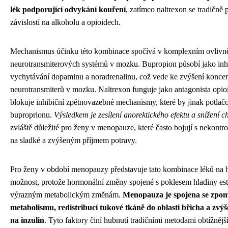
lék podporující odvykání kouření
, zatímco naltrexon se tradičně 
závislostí na alkoholu a opioidech.
Mechanismus účinku této kombinace spočívá v komplexním ovlivn
neurotransmiterových systémů v mozku. Bupropion působí jako inh
vychytávání dopaminu a noradrenalinu, což vede ke zvýšení koncen
neurotransmiterů v mozku. Naltrexon funguje jako antagonista opio
blokuje inhibiční zpětnovazebné mechanismy, které by jinak potlač
buproprionu.
Výsledkem je zesílení anorektického efektu a snížení chu
zvláště důležité pro ženy v menopauze, které často bojují s nekontr
na sladké a zvýšeným příjmem potravy.
Pro ženy v období menopauzy představuje tato kombinace léků na 
možnost, protože hormonální změny spojené s poklesem hladiny est
výrazným metabolickým změnám.
Menopauza je spojena se zpo
metabolismu, redistribucí tukové tkáně do oblasti břicha a zvýš
na inzulin
. Tyto faktory činí hubnutí tradičními metodami obtížně