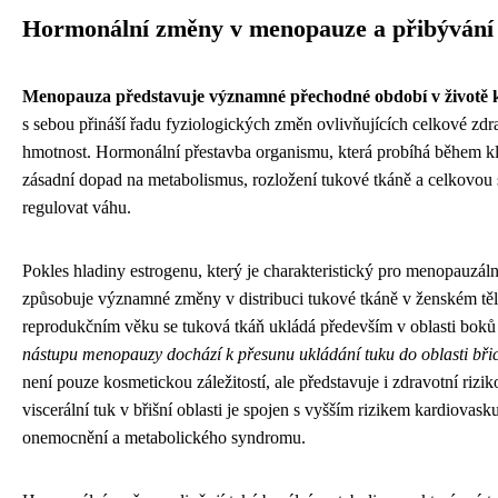
Hormonální změny v menopauze a přibývání 
Menopauza představuje významné přechodné období v životě 
s sebou přináší řadu fyziologických změn ovlivňujících celkové zdra
hmotnost. Hormonální přestavba organismu, která probíhá během kl
zásadní dopad na metabolismus, rozložení tukové tkáně a celkovou 
regulovat váhu.
Pokles hladiny estrogenu, který je charakteristický pro menopauzáln
způsobuje významné změny v distribuci tukové tkáně v ženském těl
reprodukčním věku se tuková tkáň ukládá především v oblasti boků
nástupu menopauzy dochází k přesunu ukládání tuku do oblasti bři
není pouze kosmetickou záležitostí, ale představuje i zdravotní rizik
viscerální tuk v břišní oblasti je spojen s vyšším rizikem kardiovask
onemocnění a metabolického syndromu.