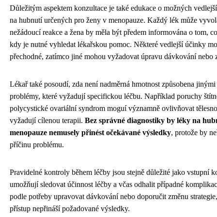
Důležitým aspektem konzultace je také edukace o možných vedlejší
na hubnutí určených pro ženy v menopauze. Každý lék může vyvola
nežádoucí reakce a žena by měla být předem informována o tom, c
kdy je nutné vyhledat lékařskou pomoc. Některé vedlejší účinky m
přechodné, zatímco jiné mohou vyžadovat úpravu dávkování nebo 
Lékař také posoudí, zda není nadměrná hmotnost způsobena jinými
problémy, které vyžadují specifickou léčbu. Například poruchy štít
polycystické ovariální syndrom moguí významně ovlivňovat tělesn
vyžadují cílenou terapii.
Bez správné diagnostiky by léky na hub
menopauze nemusely přinést očekávané výsledky
, protože by ne
příčinu problému.
Pravidelné kontroly během léčby jsou stejně důležité jako vstupní k
umožňují sledovat účinnost léčby a včas odhalit případné komplika
podle potřeby upravovat dávkování nebo doporučit změnu strategi
přístup nepřináší požadované výsledky.