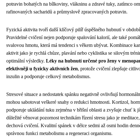
potravin bohatých na bílkoviny, vlákninu a zdravé tuky, zatímco om
rafinovaných sacharidů a průmyslově zpracovaných potravin.
Fyzická aktivita tvoří další klíčový pilíř úspěšného hubnutí v obdo
Pravidelné cvičení nejen podporuje spalování kalorií, ale také pom
svalovou hmotu, která má tendenci s věkem ubývat. Kombinace kar
aktivit jako je rychlá chůze, plavání nebo cyklistika se silovým trén
optimální výsledky.
Léky na hubnutí určené pro ženy v menopa
efektivněji u fyzicky aktivních žen
, protože cvičení zlepšuje citli
inzulin a podporuje celkový metabolismus.
Stresové situace a nedostatek spánku negativně ovlivňují hormonál
mohou sabotovat veškeré snahy o redukci hmotnosti. Kortizol, horm
podporuje ukládání tuku zejména v břišní oblasti a zvyšuje chuť k jí
důležité věnovat pozornost technikám řízení stresu jako je meditace
dechová cvičení. Kvalitní spánek v délce sedmi až osmi hodin denn
správnou funkci metabolismu a regeneraci organismu.