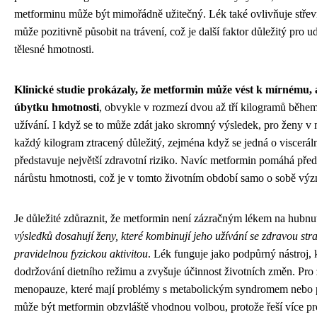
metforminu může být mimořádně užitečný. Lék také ovlivňuje stře
může pozitivně působit na trávení, což je další faktor důležitý pro u
tělesné hmotnosti.
Klinické studie prokázaly, že metformin může vést k mírnému, 
úbytku hmotnosti
, obvykle v rozmezí dvou až tří kilogramů běhe
užívání. I když se to může zdát jako skromný výsledek, pro ženy v
každý kilogram ztracený důležitý, zejména když se jedná o visceráln
představuje největší zdravotní riziko. Navíc metformin pomáhá pře
nárůstu hmotnosti, což je v tomto životním období samo o sobě vý
Je důležité zdůraznit, že metformin není zázračným lékem na hubnu
výsledků dosahují ženy, které kombinují jeho užívání se zdravou str
pravidelnou fyzickou aktivitou
. Lék funguje jako podpůrný nástroj, 
dodržování dietního režimu a zvyšuje účinnost životních změn. Pro
menopauze, které mají problémy s metabolickým syndromem nebo 
může být metformin obzvláště vhodnou volbou, protože řeší více p