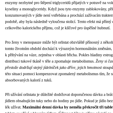
enzymy nezbytné pro štěpení triglyceridů přijatých v potravě na vo
kyseliny a monoglyceridy. Když jsou tyto enzymy zablokovány, přib
konzumovaných v jídle není vstřebána a prochází zažívacím trakt
podobě, aby byla následně vyloučena stolicí. Tento efekt má přímý 
celkového kalorického příjmu, což je klíčové pro úspěšné hubnutí.
Pro ženy v menopauze může být orlistat obzvláště přínosný z něko
tomto životním období dochází k výrazným hormonálním změnám, k
k přibývání na váze, zejména v oblasti břicha. Pokles hladiny estro
distribuci tukové tkáně v těle a zpomaluje metabolismus.
Ženy si čas
přestože dodržují stejný jídelníček jako dříve, jejich hmotnost stoup
této situaci pomoci kompenzovat zpomalený metabolismus tím, že s
absorbovaných kalorií z tuků.
Při užívání orlistatu je důležité dodržovat doporučenou dávku a brát
jídlem obsahujícím tuky nebo do hodiny po jídle. Pokud je jídlo bez
lék užívat.
Maximální denní dávka by neměla překročit tři table