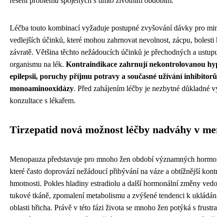
řešení problémů spojených s tímto životním obdobím.
Léčba touto kombinací vyžaduje postupné zvyšování dávky pro min
vedlejších účinků, které mohou zahrnovat nevolnost, zácpu, bolesti
závratě. Většina těchto nežádoucích účinků je přechodných a ustupu
organismu na lék.
Kontraindikace zahrnují nekontrolovanou hyp
epilepsii, poruchy příjmu potravy a současné užívání inhibitorů
monoaminooxidázy
. Před zahájením léčby je nezbytné důkladné vy
konzultace s lékařem.
Tirzepatid nová možnost léčby nadváhy v m
Menopauza představuje pro mnoho žen období významných hormo
které často doprovází nežádoucí přibývání na váze a obtížnější kontr
hmotnosti. Pokles hladiny estradiolu a další hormonální změny vedou
tukové tkáně, zpomalení metabolismu a zvýšené tendenci k ukládán
oblasti břicha. Právě v této fázi života se mnoho žen potýká s frust