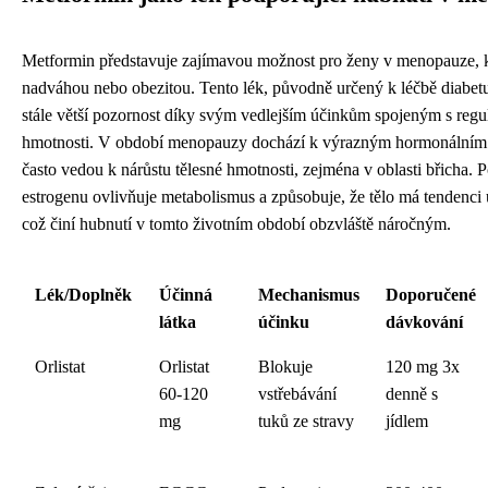
Metformin představuje zajímavou možnost pro ženy v menopauze, kt
nadváhou nebo obezitou. Tento lék, původně určený k léčbě diabetu
stále větší pozornost díky svým vedlejším účinkům spojeným s regul
hmotnosti. V období menopauzy dochází k výrazným hormonálním
často vedou k nárůstu tělesné hmotnosti, zejména v oblasti břicha. 
estrogenu ovlivňuje metabolismus a způsobuje, že tělo má tendenci 
což činí hubnutí v tomto životním období obzvláště náročným.
Lék/Doplněk
Účinná
Mechanismus
Doporučené
látka
účinku
dávkování
Orlistat
Orlistat
Blokuje
120 mg 3x
60-120
vstřebávání
denně s
mg
tuků ze stravy
jídlem