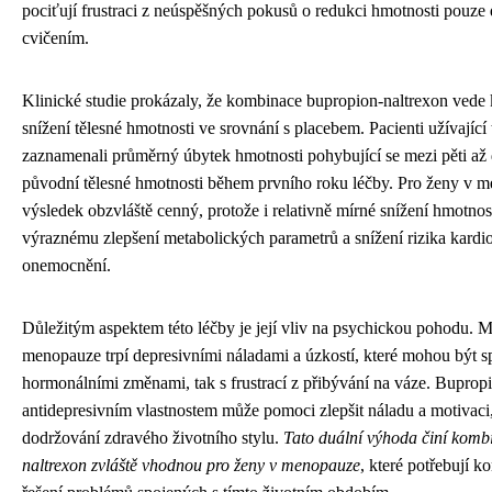
pociťují frustraci z neúspěšných pokusů o redukci hmotnosti pouze 
cvičením.
Klinické studie prokázaly, že kombinace bupropion-naltrexon vede 
snížení tělesné hmotnosti ve srovnání s placebem. Pacienti užívající
zaznamenali průměrný úbytek hmotnosti pohybující se mezi pěti až 
původní tělesné hmotnosti během prvního roku léčby. Pro ženy v m
výsledek obzvláště cenný, protože i relativně mírné snížení hmotnos
výraznému zlepšení metabolických parametrů a snížení rizika kardi
onemocnění.
Důležitým aspektem této léčby je její vliv na psychickou pohodu. 
menopauze trpí depresivními náladami a úzkostí, které mohou být s
hormonálními změnami, tak s frustrací z přibývání na váze. Bupro
antidepresivním vlastnostem může pomoci zlepšit náladu a motivaci
dodržování zdravého životního stylu.
Tato duální výhoda činí komb
naltrexon zvláště vhodnou pro ženy v menopauze
, které potřebují k