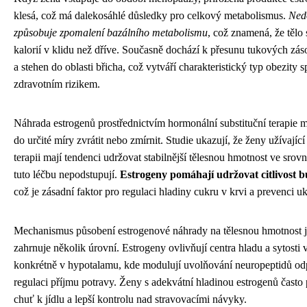
klesá, což má dalekosáhlé důsledky pro celkový metabolismus.
Nedo
způsobuje zpomalení bazálního metabolismu
, což znamená, že tělo
kalorií v klidu než dříve. Současně dochází k přesunu tukových zás
a stehen do oblasti břicha, což vytváří charakteristický typ obezity 
zdravotním rizikem.
Náhrada estrogenů prostřednictvím hormonální substituční terapie 
do určité míry zvrátit nebo zmírnit. Studie ukazují, že ženy užívajíc
terapii mají tendenci udržovat stabilnější tělesnou hmotnost ve srovn
tuto léčbu nepodstupují.
Estrogeny pomáhají udržovat citlivost b
což je zásadní faktor pro regulaci hladiny cukru v krvi a prevenci u
Mechanismus působení estrogenové náhrady na tělesnou hmotnost 
zahrnuje několik úrovní. Estrogeny ovlivňují centra hladu a sytosti
konkrétně v hypotalamu, kde modulují uvolňování neuropeptidů o
regulaci příjmu potravy. Ženy s adekvátní hladinou estrogenů často 
chuť k jídlu a lepší kontrolu nad stravovacími návyky.