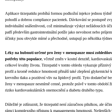
Aplikace tirzepatidu probíhá formou podkožní injekce jednou týdně,
pohodlí a dobrou compliance pacientek. Dávkování se postupně zv
individuální snášenlivosti, což minimalizuje výskyt nežádoucích úči
patří především gastrointestinální potíže jako nevolnost nebo průjem
účinky jsou obvykle mírné a přechodné, ustupují po několika týdne
Léky na hubnutí určené pro ženy v menopauze musí zohledňova
potřeby této populace
, včetně změn v kostní denzitě, kardiovaskul
celkové kvality života. Tirzepatid v tomto ohledu vykazuje příznivý
profil a kromě redukce hmotnosti přináší také zlepšení glykemické k
krevního tlaku a pozitivní vliv na lipidový profil. Tyto dodatečné be
ženy v menopauze nesmírně cenné, protože právě v tomto období ži
riziko kardiovaskulárních onemocnění a diabetu druhého typu.
Důležité je zdůraznit, že tirzepatid není zázračnou pilulkou, ale úč
rámci komplexního přístupu k managementu hmotnosti. Nejlepších 