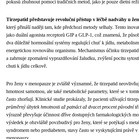
pokusů zhubnout pomocí tradičních metod, jako je pouze dietní reži
Tirzepatid představuje revoluční přístup v léčbě nadváhy u ž
který přináší naději tam, kde předchozí metody selhaly. Tento inovat
jako duální agonista receptorů GIP a GLP-1, což znamená, že půso
dva důležité hormonální systémy regulující chuť k jídlu, metabolis
energetickou rovnováhu organismu. Mechanismus účinku tirzepatidu
a zahrnuje zpomalení vyprazdňování žaludku, zvýšení pocitu sytosti 
chuti k jídlu celkově.
Pro ženy v menopauze je zvláště významné, že tirzepatid neovlivňu
hmotnost samotnou, ale také metabolické parametry, které se v tomt
často zhoršují. Klinické studie prokázaly, že pacienti užívající tirze
průměrný úbytek hmotnosti až patnáct až dvacet procent původní tě
výrazně převyšuje účinnost dříve dostupných farmakologických mož
výsledek je obzvláště povzbudivý pro ženy, které se potýkají s met
syndromem nebo prediabetem, stavy často se vyskytujícími právě v
menopauzy.