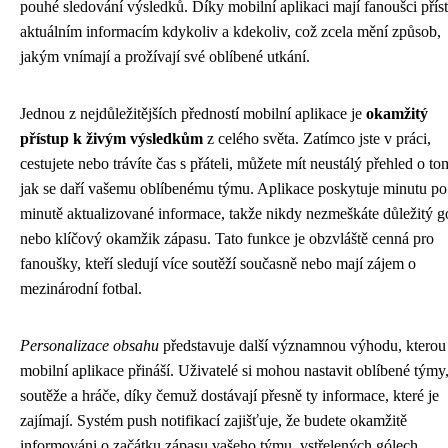
pouhé sledování výsledků. Díky mobilní aplikaci mají fanoušci přís
aktuálním informacím kdykoliv a kdekoliv, což zcela mění způsob,
jakým vnímají a prožívají své oblíbené utkání.
Jednou z nejdůležitějších předností mobilní aplikace je
okamžitý
přístup k živým výsledkům
z celého světa. Zatímco jste v práci,
cestujete nebo trávíte čas s přáteli, můžete mít neustálý přehled o to
jak se daří vašemu oblíbenému týmu. Aplikace poskytuje minutu po
minutě aktualizované informace, takže nikdy nezmeškáte důležitý g
nebo klíčový okamžik zápasu. Tato funkce je obzvláště cenná pro
fanoušky, kteří sledují více soutěží současně nebo mají zájem o
mezinárodní fotbal.
Personalizace obsahu
představuje další významnou výhodu, kterou
mobilní aplikace přináší. Uživatelé si mohou nastavit oblíbené týmy
soutěže a hráče, díky čemuž dostávají přesně ty informace, které je
zajímají. Systém push notifikací zajišťuje, že budete okamžitě
informováni o začátku zápasu vašeho týmu, vstřelených gólech,