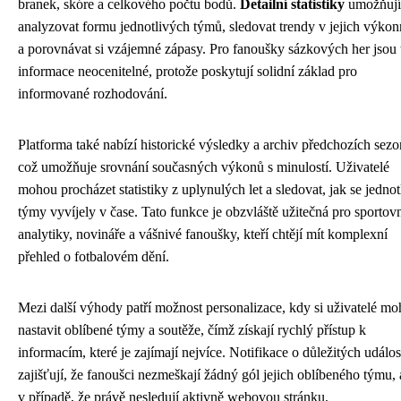
branek, skóre a celkového počtu bodů.
Detailní statistiky
umožňují
analyzovat formu jednotlivých týmů, sledovat trendy v jejich výkon
a porovnávat si vzájemné zápasy. Pro fanoušky sázkových her jsou 
informace neocenitelné, protože poskytují solidní základ pro
informované rozhodování.
Platforma také nabízí historické výsledky a archiv předchozích sezo
což umožňuje srovnání současných výkonů s minulostí. Uživatelé
mohou procházet statistiky z uplynulých let a sledovat, jak se jednot
týmy vyvíjely v čase. Tato funkce je obzvláště užitečná pro sportov
analytiky, novináře a vášnivé fanoušky, kteří chtějí mít komplexní
přehled o fotbalovém dění.
Mezi další výhody patří možnost personalizace, kdy si uživatelé m
nastavit oblíbené týmy a soutěže, čímž získají rychlý přístup k
informacím, které je zajímají nejvíce. Notifikace o důležitých událo
zajišťují, že fanoušci nezmeškají žádný gól jejich oblíbeného týmu, a
v případě, že právě nesledují aktivně webovou stránku.