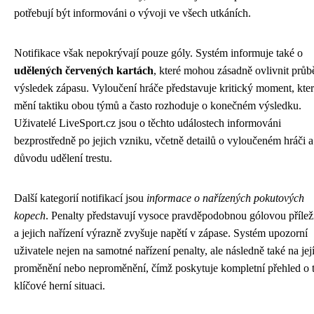
potřebují být informováni o vývoji ve všech utkáních.
Notifikace však nepokrývají pouze góly. Systém informuje také o
udělených červených kartách
, které mohou zásadně ovlivnit průb
výsledek zápasu. Vyloučení hráče představuje kritický moment, kte
mění taktiku obou týmů a často rozhoduje o konečném výsledku.
Uživatelé LiveSport.cz jsou o těchto událostech informováni
bezprostředně po jejich vzniku, včetně detailů o vyloučeném hráči a
důvodu udělení trestu.
Další kategorií notifikací jsou
informace o nařízených pokutových
kopech
. Penalty představují vysoce pravděpodobnou gólovou příleži
a jejich nařízení výrazně zvyšuje napětí v zápase. Systém upozorní
uživatele nejen na samotné nařízení penalty, ale následně také na jej
proměnění nebo neproměnění, čímž poskytuje kompletní přehled o t
klíčové herní situaci.