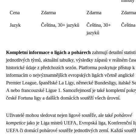
minuty
Cena
Zdarma
Zdarma
Zdarma
Jazyk
Čeština, 30+ jazyků
Čeština, 30+
Čeština
jazyků
Kompletní informace o ligách a pohárech
zahrnují detailní statist
jednotlivých týmů, aktuální tabulky, výsledky zápasů v reálném čas
historické údaje z předchozích sezón. Platforma poskytuje přístup k
informacím o nejvýznamnějších evropských ligách včetně anglické
Premier League, španělské La Ligy, německé Bundesligy, italské Se
A nebo francouzské Ligue 1. Samozřejmostí je také kompletní pokry
české Fortuna ligy a dalších domácích soutěží všech úrovní.
Uživatelé mohou sledovat nejen ligové soutěže, ale také
pohárové
kompetice
jako je Liga mistrů UEFA, Evropská liga, Konferenční li
UEFA či domácí pohárové soutěže jednotlivých zemí. Každá soutě