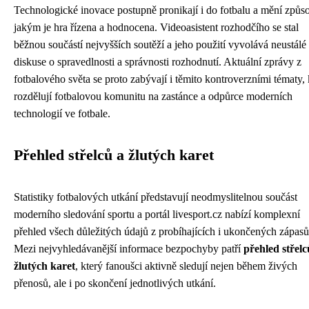
Technologické inovace postupně pronikají i do fotbalu a mění způs
jakým je hra řízena a hodnocena. Videoasistent rozhodčího se stal
běžnou součástí nejvyšších soutěží a jeho použití vyvolává neustálé
diskuse o spravedlnosti a správnosti rozhodnutí. Aktuální zprávy z
fotbalového světa se proto zabývají i těmito kontroverzními tématy, 
rozdělují fotbalovou komunitu na zastánce a odpůrce moderních
technologií ve fotbale.
Přehled střelců a žlutých karet
Statistiky fotbalových utkání představují neodmyslitelnou součást
moderního sledování sportu a portál livesport.cz nabízí komplexní
přehled všech důležitých údajů z probíhajících i ukončených zápasů
Mezi nejvyhledávanější informace bezpochyby patří
přehled střelc
žlutých karet
, který fanoušci aktivně sledují nejen během živých
přenosů, ale i po skončení jednotlivých utkání.