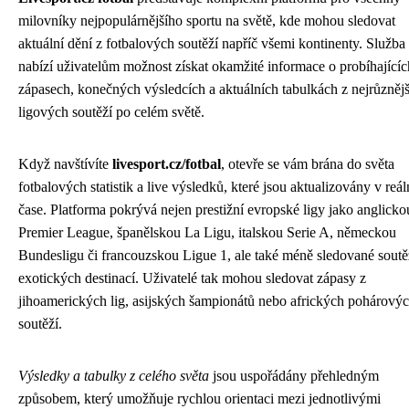
milovníky nejpopulárnějšího sportu na světě, kde mohou sledovat
aktuální dění z fotbalových soutěží napříč všemi kontinenty. Služba
nabízí uživatelům možnost získat okamžité informace o probíhajícíc
zápasech, konečných výsledcích a aktuálních tabulkách z nejrůzněj
ligových soutěží po celém světě.
Když navštívíte
livesport.cz/fotbal
, otevře se vám brána do světa
fotbalových statistik a live výsledků, které jsou aktualizovány v reá
čase. Platforma pokrývá nejen prestižní evropské ligy jako anglicko
Premier League, španělskou La Ligu, italskou Serie A, německou
Bundesligu či francouzskou Ligue 1, ale také méně sledované soutě
exotických destinací. Uživatelé tak mohou sledovat zápasy z
jihoamerických lig, asijských šampionátů nebo afrických pohárový
soutěží.
Výsledky a tabulky z celého světa
jsou uspořádány přehledným
způsobem, který umožňuje rychlou orientaci mezi jednotlivými