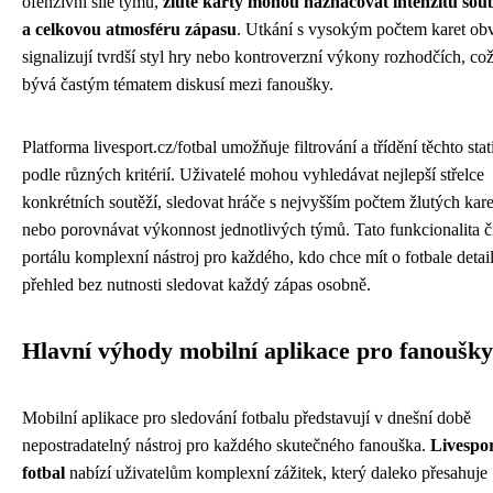
ofenzivní síle týmů,
žluté karty mohou naznačovat intenzitu sou
a celkovou atmosféru zápasu
. Utkání s vysokým počtem karet ob
signalizují tvrdší styl hry nebo kontroverzní výkony rozhodčích, co
bývá častým tématem diskusí mezi fanoušky.
Platforma livesport.cz/fotbal umožňuje filtrování a třídění těchto stat
podle různých kritérií. Uživatelé mohou vyhledávat nejlepší střelce
konkrétních soutěží, sledovat hráče s nejvyšším počtem žlutých kare
nebo porovnávat výkonnost jednotlivých týmů. Tato funkcionalita č
portálu komplexní nástroj pro každého, kdo chce mít o fotbale detai
přehled bez nutnosti sledovat každý zápas osobně.
Hlavní výhody mobilní aplikace pro fanoušky
Mobilní aplikace pro sledování fotbalu představují v dnešní době
nepostradatelný nástroj pro každého skutečného fanouška.
Livespor
fotbal
nabízí uživatelům komplexní zážitek, který daleko přesahuje