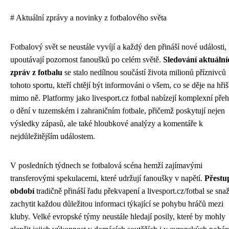
# Aktuální zprávy a novinky z fotbalového světa
Fotbalový svět se neustále vyvíjí a každý den přináší nové události, 
upoutávají pozornost fanoušků po celém světě.
Sledování aktuální
zpráv z fotbalu
se stalo nedílnou součástí života milionů příznivců
tohoto sportu, kteří chtějí být informováni o všem, co se děje na hřišt
mimo ně. Platformy jako livesport.cz fotbal nabízejí komplexní přeh
o dění v tuzemském i zahraničním fotbale, přičemž poskytují nejen
výsledky zápasů, ale také hloubkové analýzy a komentáře k
nejdůležitějším událostem.
V posledních týdnech se fotbalová scéna hemží zajímavými
transferovými spekulacemi, které udržují fanoušky v napětí.
Přestu
období
tradičně přináší řadu překvapení a livesport.cz/fotbal se snaž
zachytit každou důležitou informaci týkající se pohybu hráčů mezi
kluby. Velké evropské týmy neustále hledají posily, které by mohly