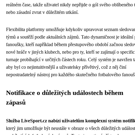
reálném čase, takže uživatel nikdy nepřijde o gól svého oblíbeného
nebo zásadní zvrat v důležitém utkání.
Flexibilita platformy umožňuje kdykoliv upravovat seznam sledov
týmů a soutěží podle aktuálních zájmů. Tato dynamičnost je ideální 
fanoušky, kteří například během přestupového období začnou sledo
nové hráče v jiných klubech, nebo pro ty, kteří se zajímají o specifi
turnaje probíhající v určitých částech roku. Celý systém je navržen t
aby byl co nejintuitivnější a uživatelsky přívětivý, což z něj činí
nepostradatelný nástroj pro každého skutečného fotbalového fanouš
Notifikace o důležitých událostech během
zápasů
Služba LiveSport.cz nabízí uživatelům komplexní systém notifi
který jim umožňuje být neustále v obraze o všech důležitých událos