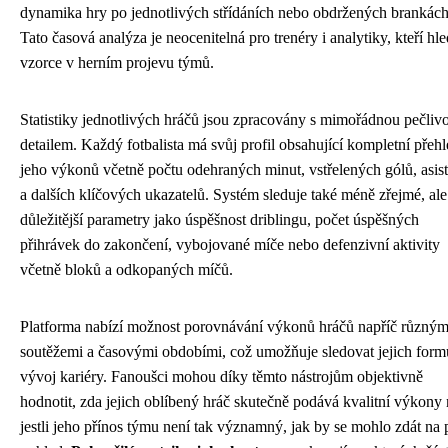
dynamika hry po jednotlivých střídáních nebo obdržených brankách
Tato časová analýza je neocenitelná pro trenéry i analytiky, kteří hle
vzorce v herním projevu týmů.
Statistiky jednotlivých hráčů jsou zpracovány s mimořádnou pečlivo
detailem. Každý fotbalista má svůj profil obsahující kompletní přeh
jeho výkonů včetně počtu odehraných minut, vstřelených gólů, asis
a dalších klíčových ukazatelů. Systém sleduje také méně zřejmé, ale
důležitější parametry jako úspěšnost driblingu, počet úspěšných
přihrávek do zakončení, vybojované míče nebo defenzivní aktivity
včetně bloků a odkopaných míčů.
Platforma nabízí možnost porovnávání výkonů hráčů napříč různým
soutěžemi a časovými obdobími, což umožňuje sledovat jejich form
vývoj kariéry. Fanoušci mohou díky těmto nástrojům objektivně
hodnotit, zda jejich oblíbený hráč skutečně podává kvalitní výkony
jestli jeho přínos týmu není tak významný, jak by se mohlo zdát na 