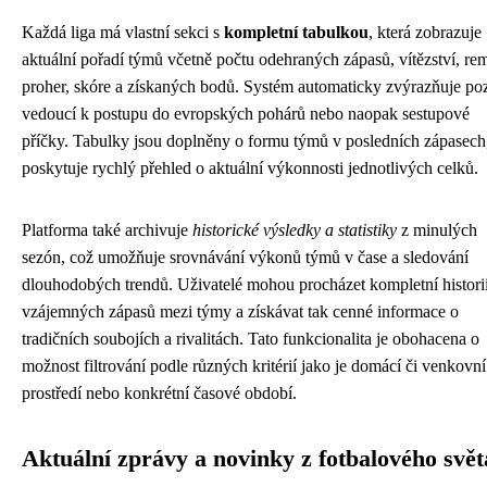
Každá liga má vlastní sekci s
kompletní tabulkou
, která zobrazuje
aktuální pořadí týmů včetně počtu odehraných zápasů, vítězství, rem
proher, skóre a získaných bodů. Systém automaticky zvýrazňuje po
vedoucí k postupu do evropských pohárů nebo naopak sestupové
příčky. Tabulky jsou doplněny o formu týmů v posledních zápasech
poskytuje rychlý přehled o aktuální výkonnosti jednotlivých celků.
Platforma také archivuje
historické výsledky a statistiky
z minulých
sezón, což umožňuje srovnávání výkonů týmů v čase a sledování
dlouhodobých trendů. Uživatelé mohou procházet kompletní histori
vzájemných zápasů mezi týmy a získávat tak cenné informace o
tradičních soubojích a rivalitách. Tato funkcionalita je obohacena o
možnost filtrování podle různých kritérií jako je domácí či venkovní
prostředí nebo konkrétní časové období.
Aktuální zprávy a novinky z fotbalového svět