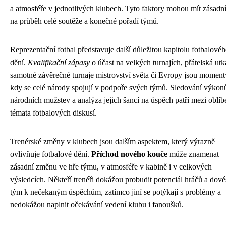
a atmosféře v jednotlivých klubech. Tyto faktory mohou mít zásadní
na průběh celé soutěže a konečné pořadí týmů.
Reprezentační fotbal představuje další důležitou kapitolu fotbalové
dění.
Kvalifikační zápasy
o účast na velkých turnajích, přátelská utk
samotné závěrečné turnaje mistrovství světa či Evropy jsou moment
kdy se celé národy spojují v podpoře svých týmů. Sledování výkon
národních mužstev a analýza jejich šancí na úspěch patří mezi oblíb
témata fotbalových diskusí.
Trenérské změny v klubech jsou dalším aspektem, který výrazně
ovlivňuje fotbalové dění.
Příchod nového kouče
může znamenat
zásadní změnu ve hře týmu, v atmosféře v kabině i v celkových
výsledcích. Někteří trenéři dokážou probudit potenciál hráčů a dové
tým k nečekaným úspěchům, zatímco jiní se potýkají s problémy a
nedokážou naplnit očekávání vedení klubu i fanoušků.