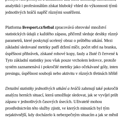
analytiků i profesionálům získat hluboký vhled do výkonnosti týmů
jednotlivých hráčů napříč různými soutěžemi.
Platforma
livesport.cz/fotbal
zpracovává obrovské množství
statistických údajů z každého zápasu, přičemž sleduje desítky různ
parametrů, které poskytují ucelený obraz o průběhu utkání. Mezi
základní sledované metriky patří držení míče, počet střel na branku,
úspěšnost přihrávek, získané rohové kopy, fauly a žluté či červené k
Tyto základní statistiky jsou však pouze vrcholem ledovce, protože
systém zaznamenává i pokročilé metriky jako očekávané góly, inten
presingu, úspěšnost soubojů nebo aktivitu v různých třetinách hřiště
Detailní statistiky jednotlivých utkání a hráčů
zahrnují také pokroči
analýzu herních situací, která umožňuje sledovat, jak se vyvíjel prů
zápasu v jednotlivých časových úsecích. Uživatelé mohou
prostřednictvím této služby zjistit, ve kterých minutách byl tým
nejaktivnější, kdy docházelo k nebezpečným situacím a jak se měni