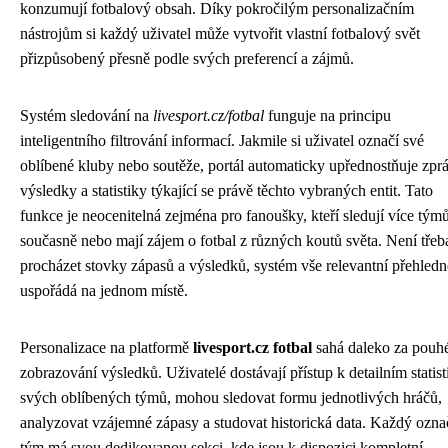
konzumují fotbalový obsah. Díky pokročilým personalizačním
nástrojům si každý uživatel může vytvořit vlastní fotbalový svět
přizpůsobený přesně podle svých preferencí a zájmů.
Systém sledování na
livesport.cz/fotbal
funguje na principu
inteligentního filtrování informací. Jakmile si uživatel označí své
oblíbené kluby nebo soutěže, portál automaticky upřednostňuje zpr
výsledky a statistiky týkající se právě těchto vybraných entit. Tato
funkce je neocenitelná zejména pro fanoušky, kteří sledují více tým
současně nebo mají zájem o fotbal z různých koutů světa. Není třeb
procházet stovky zápasů a výsledků, systém vše relevantní přehledn
uspořádá na jednom místě.
Personalizace na platformě
livesport.cz fotbal
sahá daleko za pouh
zobrazování výsledků. Uživatelé dostávají přístup k detailním statis
svých oblíbených týmů, mohou sledovat formu jednotlivých hráčů,
analyzovat vzájemné zápasy a studovat historická data. Každý ozn
tým má svou dedikovanou sekci, kde jsou k dispozici kompletní