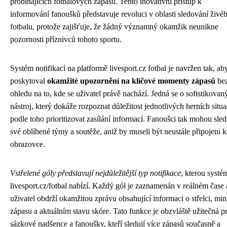
probíhajících fotbalových zápasů. Tento inovativní přístup k
informování fanoušků představuje revoluci v oblasti sledování živé
fotbalu, protože zajišťuje, že žádný významný okamžik neunikne
pozornosti příznivců tohoto sportu.
Systém notifikací na platformě livesport.cz fotbal je navržen tak, ab
poskytoval
okamžité upozornění na klíčové momenty zápasů
be
ohledu na to, kde se uživatel právě nachází. Jedná se o sofistikovan
nástroj, který dokáže rozpoznat důležitost jednotlivých herních situa
podle toho prioritizovat zasílání informací. Fanoušci tak mohou sle
své oblíbené týmy a soutěže, aniž by museli být neustále připojeni k
obrazovce.
Vstřelené góly představují nejdůležitější typ notifikace
, kterou systé
livesport.cz/fotbal nabízí. Každý gól je zaznamenán v reálném čase 
uživatel obdrží okamžitou zprávu obsahující informaci o střelci, min
zápasu a aktuálním stavu skóre. Tato funkce je obzvláště užitečná p
sázkové nadšence a fanoušky, kteří sledují více zápasů současně a