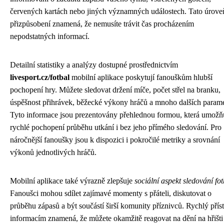
červených kartách nebo jiných významných událostech. Tato úrove
přizpůsobení znamená, že nemusíte trávit čas procházením
nepodstatných informací.
Detailní statistiky a analýzy dostupné prostřednictvím
livesport.cz/fotbal
mobilní aplikace poskytují fanouškům hlubší
pochopení hry. Můžete sledovat držení míče, počet střel na branku,
úspěšnost přihrávek, běžecké výkony hráčů a mnoho dalších parame
Tyto informace jsou prezentovány přehlednou formou, která umožň
rychlé pochopení průběhu utkání i bez jeho přímého sledování. Pro
náročnější fanoušky jsou k dispozici i pokročilé metriky a srovnání
výkonů jednotlivých hráčů.
Mobilní aplikace také výrazně zlepšuje
sociální aspekt sledování fo
Fanoušci mohou sdílet zajímavé momenty s přáteli, diskutovat o
průběhu zápasů a být součástí širší komunity příznivců. Rychlý přís
informacím znamená, že můžete okamžitě reagovat na dění na hřišti