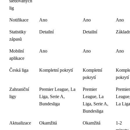
sledovaných
lig
Notifikace
Ano
Ano
Ano
Statistiky
Detailní
Detailní
Základn
zápasů
Mobilní
Ano
Ano
Ano
aplikace
Česká liga
Kompletní pokrytí
Kompletní
Komple
pokrytí
pokrytí
Zahraniční
Premier League, La
Premier
Premier
ligy
Liga, Serie A,
League, La
League
Bundesliga
Liga, Serie A,
La Lig
Bundesliga
Aktualizace
Okamžitá
Okamžitá
1-2