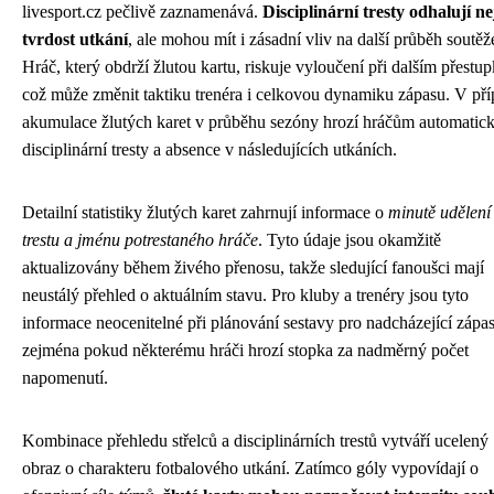
livesport.cz pečlivě zaznamenává.
Disciplinární tresty odhalují n
tvrdost utkání
, ale mohou mít i zásadní vliv na další průběh soutěž
Hráč, který obdrží žlutou kartu, riskuje vyloučení při dalším přestup
což může změnit taktiku trenéra i celkovou dynamiku zápasu. V př
akumulace žlutých karet v průběhu sezóny hrozí hráčům automatic
disciplinární tresty a absence v následujících utkáních.
Detailní statistiky žlutých karet zahrnují informace o
minutě udělení
trestu a jménu potrestaného hráče
. Tyto údaje jsou okamžitě
aktualizovány během živého přenosu, takže sledující fanoušci mají
neustálý přehled o aktuálním stavu. Pro kluby a trenéry jsou tyto
informace neocenitelné při plánování sestavy pro nadcházející zápas
zejména pokud některému hráči hrozí stopka za nadměrný počet
napomenutí.
Kombinace přehledu střelců a disciplinárních trestů vytváří ucelený
obraz o charakteru fotbalového utkání. Zatímco góly vypovídají o