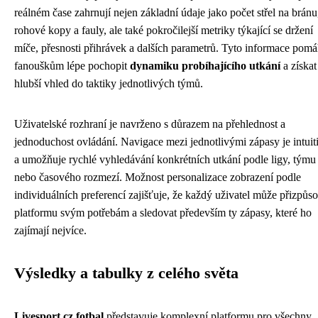
reálném čase zahrnují nejen základní údaje jako počet střel na bránu
rohové kopy a fauly, ale také pokročilejší metriky týkající se držení
míče, přesnosti přihrávek a dalších parametrů. Tyto informace pomá
fanouškům lépe pochopit
dynamiku probíhajícího utkání
a získat
hlubší vhled do taktiky jednotlivých týmů.
Uživatelské rozhraní je navrženo s důrazem na přehlednost a
jednoduchost ovládání. Navigace mezi jednotlivými zápasy je intuit
a umožňuje rychlé vyhledávání konkrétních utkání podle ligy, týmu
nebo časového rozmezí. Možnost personalizace zobrazení podle
individuálních preferencí zajišťuje, že každý uživatel může přizpůso
platformu svým potřebám a sledovat především ty zápasy, které ho
zajímají nejvíce.
Výsledky a tabulky z celého světa
Livesport.cz fotbal
představuje komplexní platformu pro všechny