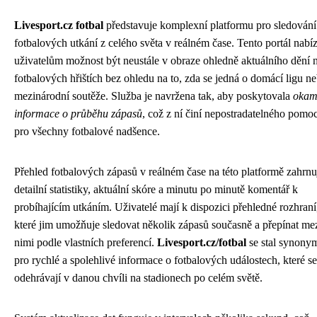
Livesport.cz fotbal
představuje komplexní platformu pro sledování
fotbalových utkání z celého světa v reálném čase. Tento portál nabíz
uživatelům možnost být neustále v obraze ohledně aktuálního dění 
fotbalových hřištích bez ohledu na to, zda se jedná o domácí ligu n
mezinárodní soutěže. Služba je navržena tak, aby poskytovala
okam
informace o průběhu zápasů
, což z ní činí nepostradatelného pomo
pro všechny fotbalové nadšence.
Přehled fotbalových zápasů v reálném čase na této platformě zahrnu
detailní statistiky, aktuální skóre a minutu po minutě komentář k
probíhajícím utkáním. Uživatelé mají k dispozici přehledné rozhraní
které jim umožňuje sledovat několik zápasů současně a přepínat me
nimi podle vlastních preferencí.
Livesport.cz/fotbal
se stal synon
pro rychlé a spolehlivé informace o fotbalových událostech, které se
odehrávají v danou chvíli na stadionech po celém světě.