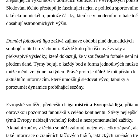
zlepšit jejich výkonnost v domácích soutěžích i v evropských pohár
Sledování těchto přestupů je fascinující nejen z pohledu sportovního
také ekonomického, protože částky, které se v moderním fotbale toč
dosahují astronomických výšin.
Domácí fotbalová liga
zažívá zajímavé období plné dramatických
soubojů o titul i o záchranu. Každé kolo přináší nové zvraty a
překvapivé výsledky, které dokazují, že v současném fotbale není n
předem dané. Týmy bojují o každý bod a forma jednotlivých mužst
může měnit ze týdne na týden. Právě proto je důležité mít přístup k
aktuálním informacím, které umožňují sledovat vývoj tabulky a
porozumět dynamice probíhající sezóny.
Evropské soutěže, především
Liga mistrů a Evropská liga
, přitahu
obrovskou pozornost fanoušků z celého kontinentu. Střety nejlepšíc
týmů Evropy nabízejí vrcholný fotbal a nezapomenutelné zážitky.
Aktuální zprávy z těchto soutěží zahrnují nejen výsledky zápasů, al
také informace o zraněních klíčových hráčů, taktických změnách tr