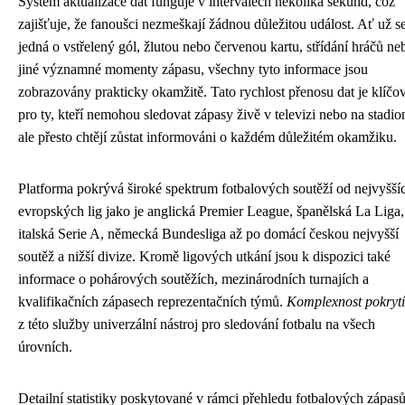
Systém aktualizace dat funguje v intervalech několika sekund, což
zajišťuje, že fanoušci nezmeškají žádnou důležitou událost. Ať už s
jedná o vstřelený gól, žlutou nebo červenou kartu, střídání hráčů ne
jiné významné momenty zápasu, všechny tyto informace jsou
zobrazovány prakticky okamžitě. Tato rychlost přenosu dat je klíčo
pro ty, kteří nemohou sledovat zápasy živě v televizi nebo na stadio
ale přesto chtějí zůstat informováni o každém důležitém okamžiku.
Platforma pokrývá široké spektrum fotbalových soutěží od nejvyšší
evropských lig jako je anglická Premier League, španělská La Liga,
italská Serie A, německá Bundesliga až po domácí českou nejvyšší
soutěž a nižší divize. Kromě ligových utkání jsou k dispozici také
informace o pohárových soutěžích, mezinárodních turnajích a
kvalifikačních zápasech reprezentačních týmů.
Komplexnost pokrytí
z této služby univerzální nástroj pro sledování fotbalu na všech
úrovních.
Detailní statistiky poskytované v rámci přehledu fotbalových zápas