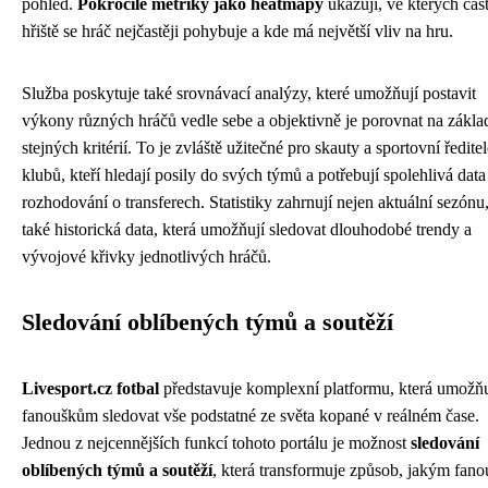
pohled.
Pokročilé metriky jako heatmapy
ukazují, ve kterých čás
hřiště se hráč nejčastěji pohybuje a kde má největší vliv na hru.
Služba poskytuje také srovnávací analýzy, které umožňují postavit
výkony různých hráčů vedle sebe a objektivně je porovnat na zákla
stejných kritérií. To je zvláště užitečné pro skauty a sportovní ředite
klubů, kteří hledají posily do svých týmů a potřebují spolehlivá data
rozhodování o transferech. Statistiky zahrnují nejen aktuální sezónu,
také historická data, která umožňují sledovat dlouhodobé trendy a
vývojové křivky jednotlivých hráčů.
Sledování oblíbených týmů a soutěží
Livesport.cz fotbal
představuje komplexní platformu, která umožň
fanouškům sledovat vše podstatné ze světa kopané v reálném čase.
Jednou z nejcennějších funkcí tohoto portálu je možnost
sledování
oblíbených týmů a soutěží
, která transformuje způsob, jakým fano