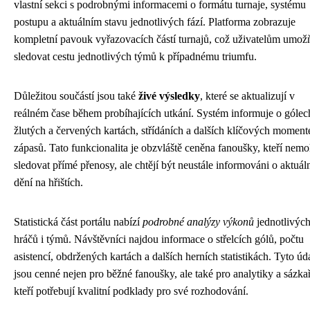
vlastní sekci s podrobnými informacemi o formátu turnaje, systému
postupu a aktuálním stavu jednotlivých fází. Platforma zobrazuje
kompletní pavouk vyřazovacích částí turnajů, což uživatelům umož
sledovat cestu jednotlivých týmů k případnému triumfu.
Důležitou součástí jsou také
živé výsledky
, které se aktualizují v
reálném čase během probíhajících utkání. Systém informuje o gólec
žlutých a červených kartách, střídáních a dalších klíčových moment
zápasů. Tato funkcionalita je obzvláště ceněna fanoušky, kteří nem
sledovat přímé přenosy, ale chtějí být neustále informováni o aktuá
dění na hřištích.
Statistická část portálu nabízí
podrobné analýzy výkonů
jednotlivýc
hráčů i týmů. Návštěvníci najdou informace o střelcích gólů, počtu
asistencí, obdržených kartách a dalších herních statistikách. Tyto úd
jsou cenné nejen pro běžné fanoušky, ale také pro analytiky a sázka
kteří potřebují kvalitní podklady pro své rozhodování.