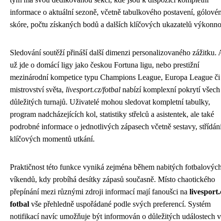
informace o aktuální sezoně, včetně tabulkového postavení, gólové
skóre, počtu získaných bodů a dalších klíčových ukazatelů výkonnos
Sledování soutěží přináší další dimenzi personalizovaného zážitku.
už jde o domácí ligy jako českou Fortuna ligu, nebo prestižní
mezinárodní kompetice typu Champions League, Europa League či
mistrovství světa,
livesport.cz/fotbal
nabízí komplexní pokrytí všech
důležitých turnajů. Uživatelé mohou sledovat kompletní tabulky,
program nadcházejících kol, statistiky střelců a asistentek, ale také
podrobné informace o jednotlivých zápasech včetně sestavy, střídán
klíčových momentů utkání.
Praktičnost této funkce vyniká zejména během nabitých fotbalovýc
víkendů, kdy probíhá desítky zápasů současně. Místo chaotického
přepínání mezi různými zdroji informací mají fanoušci na
livesport.
fotbal
vše přehledně uspořádané podle svých preferencí. Systém
notifikací navíc umožňuje být informován o důležitých událostech v