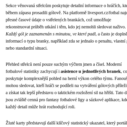
Sekce věnovaná střelcům poskytuje detailní informace o hráčích, kte
během zápasu prosadili gólově. Na platformě livesport.cz/fotbal naj
přesné časové údaje o vstřelených brankách, což umožňuje
rekonstruovat průběh utkání i těm, kdo jej nemohli sledovat naživo.
Každý gól je zaznamenán s minutou, ve které padl
, a často je dopln
informací o typu branky, například zda se jednalo o penaltu, vlastní 
nebo standardní situaci.
Přehled střelců není pouze suchým výčtem jmen a čísel. Moderní
fotbalové statistiky zachycují i
asistence u jednotlivých branek
, c
poskytuje komplexnější pohled na herní výkon celého týmu. Fanouš
mohou sledovat, kteří hráči se podíleli na vytváření gólových příležit
a získat tak lepší představu o taktickém rozložení sil na hřišti. Tato d
jsou zvláště cenná pro fantasy fotbalové ligy a sázkové aplikace, kd
každý detail může hrát rozhodující roli.
Žluté karty představují další klíčový statistický ukazatel, který portál