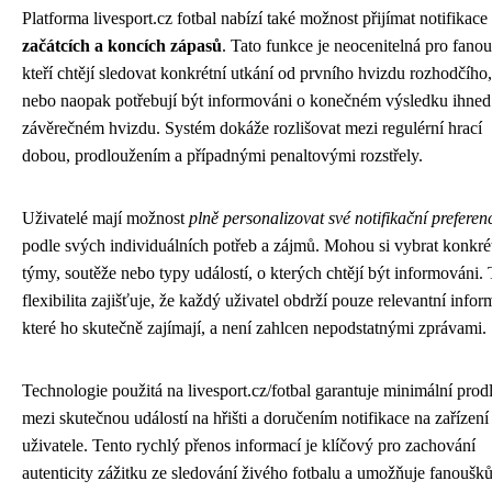
Platforma livesport.cz fotbal nabízí také možnost přijímat notifikace
začátcích a koncích zápasů
. Tato funkce je neocenitelná pro fanou
kteří chtějí sledovat konkrétní utkání od prvního hvizdu rozhodčího,
nebo naopak potřebují být informováni o konečném výsledku ihned
závěrečném hvizdu. Systém dokáže rozlišovat mezi regulérní hrací
dobou, prodloužením a případnými penaltovými rozstřely.
Uživatelé mají možnost
plně personalizovat své notifikační preferen
podle svých individuálních potřeb a zájmů. Mohou si vybrat konkré
týmy, soutěže nebo typy událostí, o kterých chtějí být informováni. 
flexibilita zajišťuje, že každý uživatel obdrží pouze relevantní infor
které ho skutečně zajímají, a není zahlcen nepodstatnými zprávami.
Technologie použitá na livesport.cz/fotbal garantuje minimální prod
mezi skutečnou událostí na hřišti a doručením notifikace na zařízení
uživatele. Tento rychlý přenos informací je klíčový pro zachování
autenticity zážitku ze sledování živého fotbalu a umožňuje fanouš