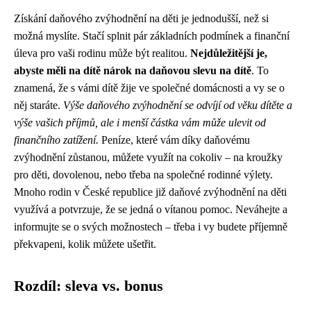
Získání daňového zvýhodnění na děti je jednodušší, než si
možná myslíte. Stačí splnit pár základních podmínek a finanční
úleva pro vaši rodinu může být realitou.
Nejdůležitější je,
abyste měli na dítě nárok na daňovou slevu na dítě
. To
znamená, že s vámi dítě žije ve společné domácnosti a vy se o
něj staráte.
Výše daňového zvýhodnění se odvíjí od věku dítěte a
výše vašich příjmů, ale i menší částka vám může ulevit od
finančního zatížení.
Peníze, které vám díky daňovému
zvýhodnění zůstanou, můžete využít na cokoliv – na kroužky
pro děti, dovolenou, nebo třeba na společné rodinné výlety.
Mnoho rodin v České republice již daňové zvýhodnění na děti
využívá a potvrzuje, že se jedná o vítanou pomoc. Neváhejte a
informujte se o svých možnostech – třeba i vy budete příjemně
překvapeni, kolik můžete ušetřit.
Rozdíl: sleva vs. bonus