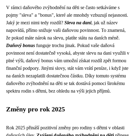
V rámci daňového zvýhodnění na děti se často setkáváme s
pojmy "sleva" a "bonus", které ale mnohdy vzbuzují nejasnosti.
Jaký je mezi nimi tedy rozdíl?
Sleva na dani
, jak už název
napovídá, přímo snižuje vaši daňovou povinnost. To znamená,
že pokud máte nárok na slevu, platíte státu na daních méně.
Daňový bonus
funguje trochu jinak. Pokud vaše daňová
povinnost není dostatečně vysoká, abyste slevu na dani využili v
plné výši, daňový bonus vám umožní získat rozdíl zpět formou
finanční podpory. Jinými slovy, stát vám vrátí peníze, i když jste
na daních nezaplatili dostatečnou částku. Díky tomuto systému
daňového zvýhodnění na děti se tak dostává pomoci širokému
spektru rodin s dětmi, bez ohledu na výši jejich příjmů.
Změny pro rok 2025
Rok 2025 přináší pozitivní změny pro rodiny s dětmi v oblasti
daňových úlev.
Zvýšení daňového zvýhodnění na děti
přinese