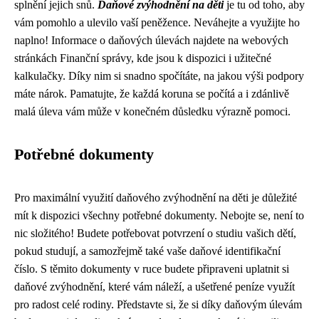
splnění jejich snů.
Daňové zvýhodnění na děti
je tu od toho, aby
vám pomohlo a ulevilo vaší peněžence. Neváhejte a využijte ho
naplno! Informace o daňových úlevách najdete na webových
stránkách Finanční správy, kde jsou k dispozici i užitečné
kalkulačky. Díky nim si snadno spočítáte, na jakou výši podpory
máte nárok. Pamatujte, že každá koruna se počítá a i zdánlivě
malá úleva vám může v konečném důsledku výrazně pomoci.
Potřebné dokumenty
Pro maximální využití daňového zvýhodnění na děti je důležité
mít k dispozici všechny potřebné dokumenty. Nebojte se, není to
nic složitého! Budete potřebovat potvrzení o studiu vašich dětí,
pokud studují, a samozřejmě také vaše daňové identifikační
číslo. S těmito dokumenty v ruce budete připraveni uplatnit si
daňové zvýhodnění, které vám náleží, a ušetřené peníze využít
pro radost celé rodiny. Představte si, že si díky daňovým úlevám