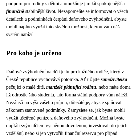
podporu pro rodiny s dětmi a umožňuje jim žít spokojenější a
finančně
stabilnější život. Nezapomeňte se informovat o všech
detailech a podmínkách čerpání daňového zvýhodnění, abyste
mohli naplno využít tuto skvělou možnost, kterou vám náš
systém nabízí.
Pro koho je určeno
Daňové zvýhodnění na děti je tu pro každého rodiče, který v
České republice vychovává potomka. Ať už jste
samoživitelka
pečující o malé dítě,
manželé plánující rodinu
, nebo máte doma
již odrostlejšího studenta, tato forma státní podpory vám náleží.
Nezáleží na výši vašeho příjmu, důležité je, abyste splňovali
zákonem stanovené podmínky. Zamyslete se, jak byste mohli
využít ušetřené peníze z daňového zvýhodnění. Možná byste
dopřáli svým dětem vysněnou dovolenou, investovali do jejich
vzdělání, nebo si jen vytvořili finanční rezervu pro případ