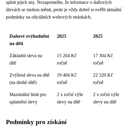
splnit jejich sny. Nezapomeňte, že informace o daňových
úlevách se mohou měnit, proto je vždy dobré si ověřit aktuální
podmínky na oficiálních webových stránkách.
Daňové zvýhodnění
2025
2025
na děti
Základní sleva na
15 204 Kč
17 304 Kč
dítě
ročně
ročně
Zvýšená sleva na dítě
19 404 Kč
22 320 Kč
(na druhé dítě)
ročně
ročně
Maximální limit pro
2 x roční výše
2 x roční výše
uplatnění slevy
slevy na dítě
slevy na dítě
Podmínky pro získání