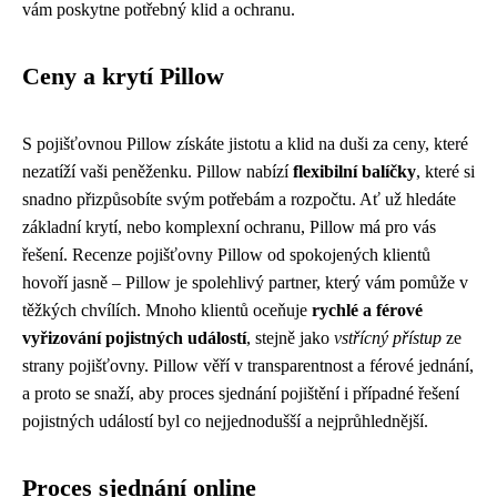
vám poskytne potřebný klid a ochranu.
Ceny a krytí Pillow
S pojišťovnou Pillow získáte jistotu a klid na duši za ceny, které
nezatíží vaši peněženku. Pillow nabízí
flexibilní balíčky
, které si
snadno přizpůsobíte svým potřebám a rozpočtu. Ať už hledáte
základní krytí, nebo komplexní ochranu, Pillow má pro vás
řešení. Recenze pojišťovny Pillow od spokojených klientů
hovoří jasně – Pillow je spolehlivý partner, který vám pomůže v
těžkých chvílích. Mnoho klientů oceňuje
rychlé a férové
vyřizování pojistných událostí
, stejně jako
vstřícný přístup
ze
strany pojišťovny. Pillow věří v transparentnost a férové jednání,
a proto se snaží, aby proces sjednání pojištění i případné řešení
pojistných událostí byl co nejjednodušší a nejprůhlednější.
Proces sjednání online