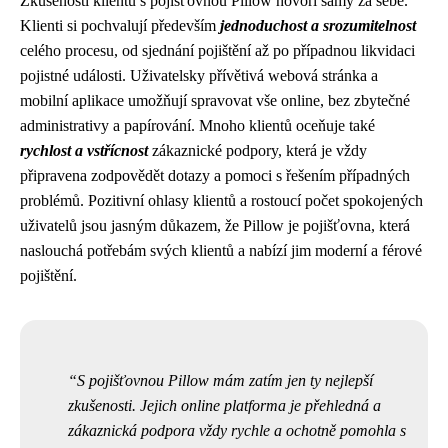
Zkušenosti klientů s pojišťovnou Pillow hovoří samy za sebe.
Klienti si pochvalují především
jednoduchost a srozumitelnost
celého procesu, od sjednání pojištění až po případnou likvidaci
pojistné události. Uživatelsky přívětivá webová stránka a
mobilní aplikace umožňují spravovat vše online, bez zbytečné
administrativy a papírování. Mnoho klientů oceňuje také
rychlost a vstřícnost
zákaznické podpory, která je vždy
připravena zodpovědět dotazy a pomoci s řešením případných
problémů. Pozitivní ohlasy klientů a rostoucí počet spokojených
uživatelů jsou jasným důkazem, že Pillow je pojišťovna, která
naslouchá potřebám svých klientů a nabízí jim moderní a férové
pojištění.
S pojišťovnou Pillow mám zatím jen ty nejlepší
zkušenosti. Jejich online platforma je přehledná a
zákaznická podpora vždy rychle a ochotně pomohla s