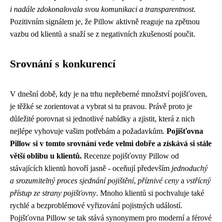
i nadále zdokonalovala svou komunikaci a transparentnost.
Pozitivním signálem je, že Pillow aktivně reaguje na zpětnou
vazbu od klientů a snaží se z negativních zkušeností poučit.
Srovnání s konkurencí
V dnešní době, kdy je na trhu nepřeberné množství pojišťoven,
je těžké se zorientovat a vybrat si tu pravou. Právě proto je
důležité porovnat si jednotlivé nabídky a zjistit, která z nich
nejlépe vyhovuje vašim potřebám a požadavkům.
Pojišťovna
Pillow si v tomto srovnání vede velmi dobře a získává si stále
větší oblibu u klientů.
Recenze pojišťovny Pillow od
stávajících klientů hovoří jasně - oceňují především
jednoduchý
a srozumitelný proces sjednání pojištění
,
příznivé ceny
a
vstřícný
přístup ze strany pojišťovny
. Mnoho klientů si pochvaluje také
rychlé a bezproblémové vyřizování pojistných událostí.
Pojišťovna Pillow se tak stává synonymem pro moderní a férové