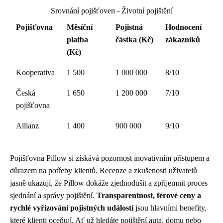
Srovnání pojišťoven - Životní pojištění
Pojišťovna
Měsíční
Pojistná
Hodnocení
platba
částka (Kč)
zákazníků
(Kč)
Kooperativa
1 500
1 000 000
8/10
Česká
1 650
1 200 000
7/10
pojišťovna
Allianz
1 400
900 000
9/10
Pojišťovna Pillow si získává pozornost inovativním přístupem a
důrazem na potřeby klientů. Recenze a zkušenosti uživatelů
jasně ukazují, že Pillow dokáže zjednodušit a zpříjemnit proces
sjednání a správy pojištění.
Transparentnost, férové ceny a
rychlé vyřizování pojistných událostí
jsou hlavními benefity,
které klienti oceňují. Ať už hledáte pojištění auta, domu nebo