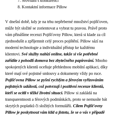
Srovnání s konkurencí
Kontaktní informace Pillow
V dnešní době, kdy je na trhu nepřeberné množství pojišťoven,
může být složité se zorientovat a vybrat tu pravou. Právě proto
vám přinášíme recenzi Pojišťovny Pillow, která si klade za cíl
zjednodušit a zpříjemnit celý proces pojištění. Pillow sází na
moderní technologie a individuální přístup ke každému
klientovi.
Své služby nabízí online, takže si vše potřebné
zařídíte z pohodlí domova bez zbytečného papírování.
Mnoho
spokojených klientů oceňuje přehlednou mobilní aplikaci, díky
které mají své pojistné smlouvy a dokumenty vždy po ruce.
Pojišťovna Pillow se pyšní rychlým a férovým vyřizováním
pojistných událostí, což potvrzují i pozitivní recenze klientů,
kteří se ocitli v těžké životní situaci.
Pillow si zakládá na
transparentnosti a férových podmínkách, proto se nemusíte bát
skrytých poplatků či složitých formulářů.
Cílem Pojišťovny
Pillow je poskytnout vám klid a jistotu, že se o vás v případě