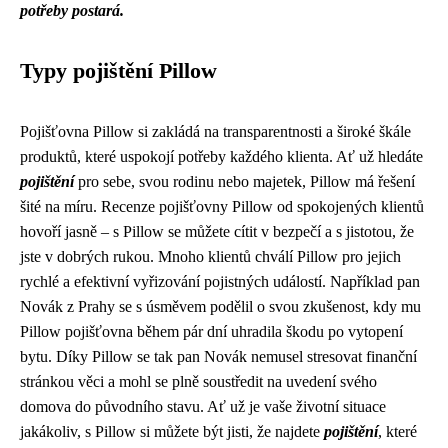
potřeby postará.
Typy pojištění Pillow
Pojišťovna Pillow si zakládá na transparentnosti a široké škále
produktů, které uspokojí potřeby každého klienta. Ať už hledáte
pojištění
pro sebe, svou rodinu nebo majetek, Pillow má řešení
šité na míru. Recenze pojišťovny Pillow od spokojených klientů
hovoří jasně – s Pillow se můžete cítit v bezpečí a s jistotou, že
jste v dobrých rukou. Mnoho klientů chválí Pillow pro jejich
rychlé a efektivní vyřizování pojistných událostí. Například pan
Novák z Prahy se s úsměvem podělil o svou zkušenost, kdy mu
Pillow pojišťovna během pár dní uhradila škodu po vytopení
bytu. Díky Pillow se tak pan Novák nemusel stresovat finanční
stránkou věci a mohl se plně soustředit na uvedení svého
domova do původního stavu. Ať už je vaše životní situace
jakákoliv, s Pillow si můžete být jisti, že najdete
pojištění
, které