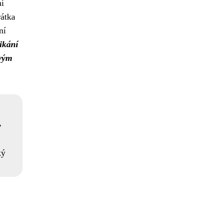
ní
rátka
ní
nikání
vým
ký