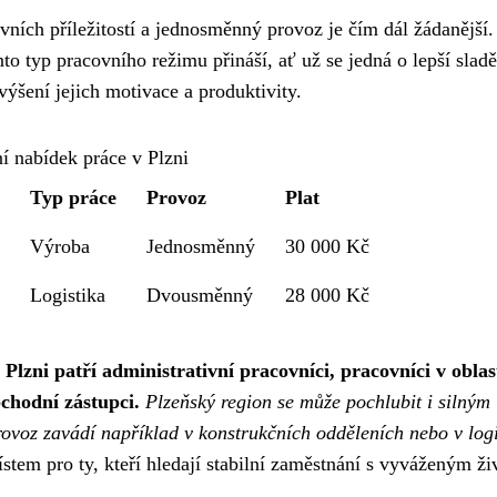
ních příležitostí a jednosměnný provoz je čím dál žádanější.
o typ pracovního režimu přináší, ať už se jedná o lepší sladě
ýšení jejich motivace a produktivity.
í nabídek práce v Plzni
Typ práce
Provoz
Plat
Výroba
Jednosměnný
30 000 Kč
Logistika
Dvousměnný
28 000 Kč
zni patří administrativní pracovníci, pracovníci v oblas
bchodní zástupci.
Plzeňský region se může pochlubit i silným
ovoz zavádí například v konstrukčních odděleních nebo v logi
ístem pro ty, kteří hledají stabilní zaměstnání s vyváženým ž