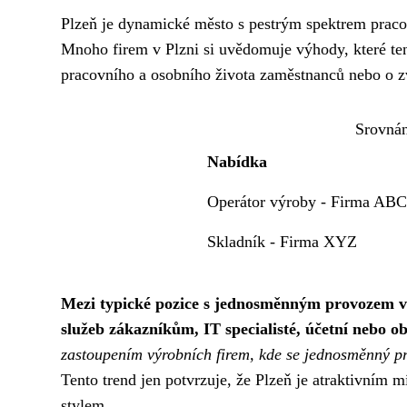
Plzeň je dynamické město s pestrým spektrem pracov
Mnoho firem v Plzni si uvědomuje výhody, které tent
pracovního a osobního života zaměstnanců nebo o zv
Srovnán
Nabídka
Operátor výroby - Firma ABC
Skladník - Firma XYZ
Mezi typické pozice s jednosměnným provozem v Pl
služeb zákazníkům, IT specialisté, účetní nebo o
zastoupením výrobních firem, kde se jednosměnný pr
Tento trend jen potvrzuje, že Plzeň je atraktivním m
stylem.