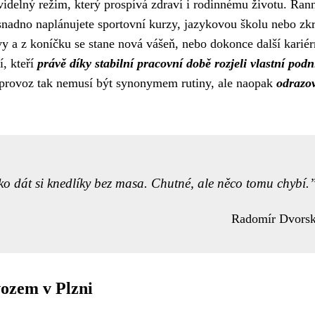
videlný režim, který prospívá zdraví i rodinnému životu. Ran
snadno naplánujete sportovní kurzy, jazykovou školu nebo zk
rvy a z koníčku se stane nová vášeň, nebo dokonce další kariér
í, kteří
právě díky stabilní pracovní době rozjeli vlastní pod
provoz tak nemusí být synonymem rutiny, ale naopak
odrazo
ko dát si knedlíky bez masa. Chutné, ale něco tomu chybí.
Radomír Dvors
ozem v Plzni