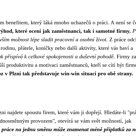
ím benefitem, který láká mnoho uchazečů o práci. A není se 
ýhod, které ocení jak zaměstnanci, tak i samotné firmy.
P
ím možnost lépe sladit pracovní a osobní život.
Z práce odc
odinu, přátele, koníčky nebo další aktivity, které vás baví a
 přispívá k celkové spokojenosti a duševní pohodě.
Firmy za
šší produktivitu a motivaci zaměstnanců, kteří se cítí být firm
v Plzni tak představuje win-win situaci pro obě strany.
i najdete spoustu firem, které vám ji dopřejí. Hledáte-li "pr
ednosměnným provozem", otevírá se vám svět možností, jak
 práce na jednu směnu může znamenat méně příplatků za n