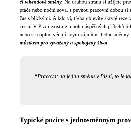
či víkendové směny.
Na druhou stranu si užijete pra
ptáče nebo noční sova, s pevnou pracovní dobou si 
čas s blízkými. A kdo ví, třeba objevíte skryté reze
cesta. V Plzni existuje mnoho úspěšných příběhů lid
nebo se naplno věnují svým zájmům. Jednosměnný 
můstkem pro vyvážený a spokojený život
.
Pracovat na jednu směnu v Plzni, to je ja
Typické pozice s jednosměnným prov