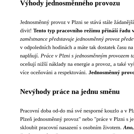
Výhody jednosměnného provozu
Jednosměnný provoz v Plzni se stává stále žádanějš
divit!
Tento typ pracovního režimu přináší řadu v
zaměstnance představuje jednosměnný provoz předevš
v odpoledních hodinách a máte tak dostatek času na r
naplňují.
Práce v Plzni s jednosměnným provozem tak
oceňují nižší náklady na energie a provoz, a také vy
více oceňováni a respektováni.
Jednosměnný provoz 
Nevýhody práce na jednu směnu
Pracovní doba od-do má své nesporné kouzlo a v Plzn
Plzeň jednosměnný provoz" nebo "práce v Plzni s j
skloubit pracovní nasazení s osobním životem.
Ano,