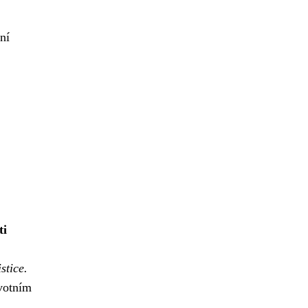
ní
ti
stice.
ivotním