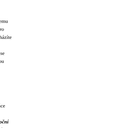
čemu
ro
házíte
se
ou
áce
oční