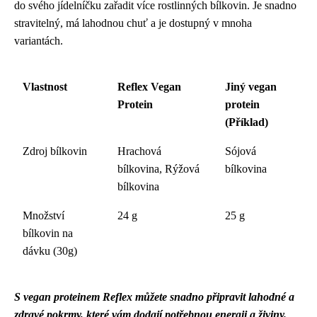
do svého jídelníčku zařadit více rostlinných bílkovin. Je snadno
stravitelný, má lahodnou chuť a je dostupný v mnoha
variantách.
Vlastnost
Reflex Vegan
Jiný vegan
Protein
protein
(Příklad)
Zdroj bílkovin
Hrachová
Sójová
bílkovina, Rýžová
bílkovina
bílkovina
Množství
24 g
25 g
bílkovin na
dávku (30g)
S vegan proteinem Reflex můžete snadno připravit lahodné a
zdravé pokrmy, které vám dodají potřebnou energii a živiny.