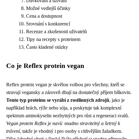
Dávkování a užívání
Možné vedlejší účinky
Cena a dostupnost
Srovnání s konkurencí
Recenze a zkušenosti uživatelů
Tipy na recepty s proteinem
Často kladené otázky
Co je Reflex protein vegan
Reflex protein vegan je skvělou volbou pro všechny, kteří se
stravují vegansky a zároveň dbají na dostatečný příjem bílkovin.
Tento typ proteinu se vyrábí z rostlinných zdrojů
, jako je
například hrách, rýže nebo sója, a poskytuje tak komplexní
spektrum aminokyselin nezbytných pro růst a regeneraci svalů.
Vegan protein Reflex je navíc snadno stravitelný a šetrný k
trávení
, takže je vhodný i pro osoby s citlivějším žaludkem.
Díky lahodné chuti a široké škále příchutí si snadno připravíte