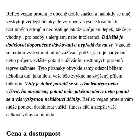
Reflex vegan protein je obecně dobře snášen a málokdy se u něj
vyskytují vedlejší účinky. Je vyroben z vysoce kvalitních
rostlinných zdrojů a neobsahuje laktózu, sóju ani lepek, takže je
vhodný i pro osoby s alergiemi nebo intolerancí.
Důležité je
dodržovat doporučené dávkování a nepředávkovat se.
Vzácně
se mohou vyskytnout mírné zažívací potíže, jako je nadýmání
nebo průjem, zvláště pokud s užíváním rostlinných proteinů
teprve začínáte. Tyto příznaky obvykle samy odezní během
několika dní, jakmile si vaše tělo zvykne na zvýšený příjem
bílkovin.
Vždy je dobré poradit se se svým lékařem nebo
výživovým poradcem, pokud máte jakékoli obavy nebo pokud
se u vás vyskytnou nežádoucí účinky.
Reflex vegan protein vám
může pomoci dosáhnout vašich fitness cílů a zlepšit vaše
celkové zdraví a pohodu.
Cena a dostupnost