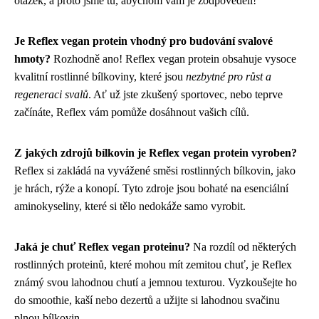
otázek, a proto jsme tu, abychom vám je zodpověděli!
Je Reflex vegan protein vhodný pro budování svalové
hmoty?
Rozhodně ano! Reflex vegan protein obsahuje vysoce
kvalitní rostlinné bílkoviny, které jsou
nezbytné pro růst a
regeneraci svalů
. Ať už jste zkušený sportovec, nebo teprve
začínáte, Reflex vám pomůže dosáhnout vašich cílů.
Z jakých zdrojů bílkovin je Reflex vegan protein vyroben?
Reflex si zakládá na vyvážené směsi rostlinných bílkovin, jako
je hrách, rýže a konopí. Tyto zdroje jsou bohaté na esenciální
aminokyseliny, které si tělo nedokáže samo vyrobit.
Jaká je chuť Reflex vegan proteinu?
Na rozdíl od některých
rostlinných proteinů, které mohou mít zemitou chuť, je Reflex
známý svou lahodnou chutí a jemnou texturou. Vyzkoušejte ho
do smoothie, kaší nebo dezertů a užijte si lahodnou svačinu
plnou bílkovin.