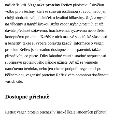
našich šejkrů.
Veganské proteiny Reflex
představují skvělou
volbu pro všechny, kteří se stravují rostlinnou stravou, nebo jen
chtějí obohatit svůj jídelníček o kvalitní bílkoviny.
Reflex myslí
na všechny a nabízí širokou škálu veganských proteinů
, ať už
dáváte přednost sójovému, hrachovému, rýžovému nebo třeba
konopnému proteinu. Každý z nich má své specifické vlastnosti
a benefity, takže si vybere opravdu každý. Informace o vegan
proteinu Reflex jsou snadno dostupné a transparentní, takže
přesně víte, co pijete. Díky lahodné chuti a snadné rozpustnosti
si přípravu proteinového nápoje užijete. Ať už se věnujete
náročnému tréninku, nebo jen chcete podpořit regeneraci po
běžném dni, veganské proteiny Reflex vám pomohou dosáhnout
vašich cílů.
Dostupné příchutě
Reflex vegan protein přichází v široké škále lahodných příchutí,