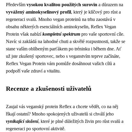
Především
vysokou kvalitou použitých surovin
a důrazem na
vyvážený aminokyselinový profil
, který je klíčový pro růst a
regeneraci svalů. Mnoho vegan proteinů na trhu zaostává v
obsahu některých esenciálních aminokyselin, Reflex Vegan
Protein však nabízí
kompletní spektrum
pro vaše sportovní cíle.
Navíc si zakládá na lahodné chuti a skvělé rozpustnosti, takže se
stane vaším oblíbeným parťákem po tréninku i během dne. Ať
už jste zkušený sportovec, nebo s veganstvím teprve začínáte,
Reflex Vegan Protein vám pomůže dosáhnout vašich cílů a
podpoří vaše zdraví a vitalitu.
Recenze a zkušenosti uživatelů
Zaujal vás veganský protein Reflex a chcete vědět, co na něj
říkají ostatní? Mnoho spokojených uživatelů si chválí jeho
vynikající složení
, které je plné důležitých živin pro růst svalů a
regeneraci po sportovní aktivitě.