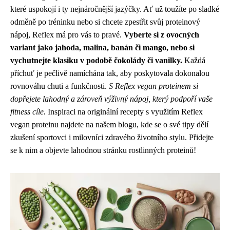
které uspokojí i ty nejnáročnější jazýčky. Ať už toužíte po sladké
odměně po tréninku nebo si chcete zpestřit svůj proteinový
nápoj, Reflex má pro vás to pravé.
Vyberte si z ovocných
variant jako jahoda, malina, banán či mango, nebo si
vychutnejte klasiku v podobě čokolády či vanilky.
Každá
příchuť je pečlivě namíchána tak, aby poskytovala dokonalou
rovnováhu chuti a funkčnosti.
S Reflex vegan proteinem si
dopřejete lahodný a zároveň výživný nápoj, který podpoří vaše
fitness cíle.
Inspiraci na originální recepty s využitím Reflex
vegan proteinu najdete na našem blogu, kde se o své tipy dělí
zkušení sportovci i milovníci zdravého životního stylu. Přidejte
se k nim a objevte lahodnou stránku rostlinných proteinů!