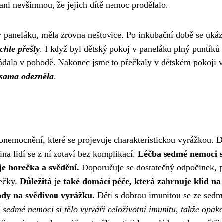
e ani nevšimnou, že jejich dítě nemoc prodělalo.
v paneláku
, měla zrovna neštovice. Po inkubační době se ukáz
ychle přešly
. I když byl dětský pokoj v paneláku plný puntíků
vládala v pohodě. Nakonec jsme to přečkaly v dětském pokoji 
 sama odezněla
.
onemocnění, které se projevuje charakteristickou vyrážkou. 
na lidí se z ní zotaví bez komplikací.
Léčba sedmé nemoci 
e horečka a svědění.
Doporučuje se dostatečný odpočinek, p
rečky.
Důležitá je také domácí péče, která zahrnuje klid na
lady na svědivou vyrážku.
Děti s dobrou imunitou se ze sed
 sedmé nemoci si tělo vytváří celoživotní imunitu, takže opa