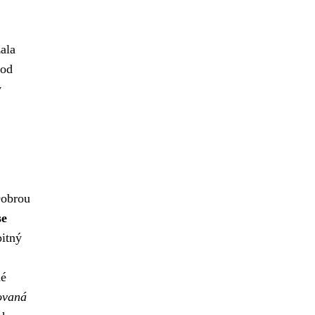
ala
 od
v
Dobrou
se
itný
mé
kovaná