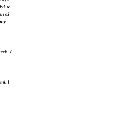
dyž to
en až
bný
stech.
I
ami.
I