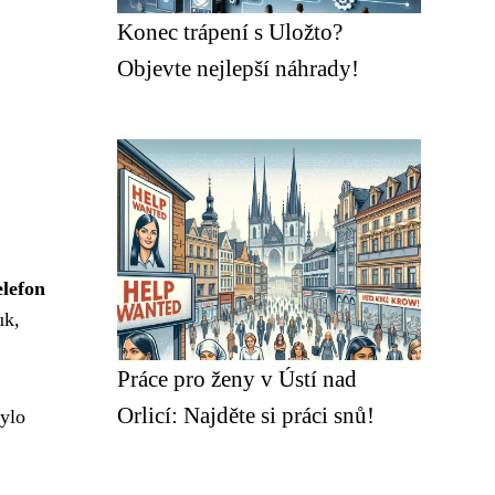
Konec trápení s Uložto?
Objevte nejlepší náhrady!
elefon
uk,
Práce pro ženy v Ústí nad
Orlicí: Najděte si práci snů!
bylo