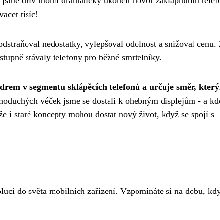
jsme dřív mohli dramaticky ukončit hovor zaklapnutím telef
acet tisíc!
straňoval nedostatky, vylepšoval odolnost a snižoval cenu.
stupně stávaly telefony pro běžné smrtelníky.
lídrem v segmentu sklápěcích telefonů a určuje směr, kter
noduchých véček jsme se dostali k ohebným displejům - a kdo
že i staré koncepty mohou dostat nový život, když se spojí s
luci do světa mobilních zařízení. Vzpomínáte si na dobu, kd