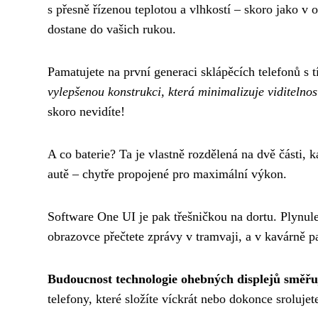
s přesně řízenou teplotou a vlhkostí – skoro jako v 
dostane do vašich rukou.
Pamatujete na první generaci sklápěcích telefonů 
vylepšenou konstrukci, která minimalizuje viditelno
skoro nevidíte!
A co baterie? Ta je vlastně rozdělená na dvě části, 
autě – chytře propojené pro maximální výkon.
Software One UI je pak třešničkou na dortu. Plynul
obrazovce přečtete zprávy v tramvaji, a v kavárně p
Budoucnost technologie ohebných displejů směřuj
telefony, které složíte víckrát nebo dokonce srolujet