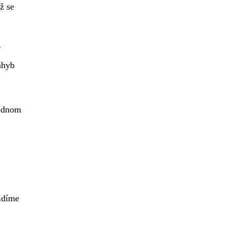
ž se
záhyb
jednom
.
idíme