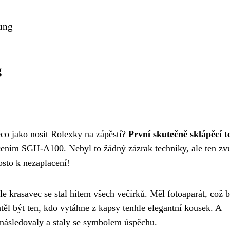
sung
g
ěco jako nosit Rolexky na zápěstí?
První skutečně sklápěcí t
ením SGH-A100. Nebyl to žádný zázrak techniky, ale ten zv
osto k nezaplacení!
 krasavec se stal hitem všech večírků. Měl fotoaparát, což 
těl být ten, kdo vytáhne z kapsy tenhle elegantní kousek. A
následovaly a staly se symbolem úspěchu.