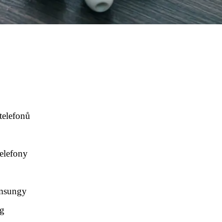
telefonů
u
elefony
amsungy
ng