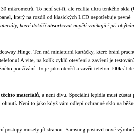
 30 mikrometrů. To není sci-fi, ale realita ultra tenkého skla
anel, který na rozdíl od klasických LCD nepotřebuje pevné
teriály, které dokáží absorbovat napětí vznikající při ohýbán
deaway Hinge. Ten má miniaturní kartáčky, které brání prach
elefonu! A víte, na kolik cyklů otevření a zavření je testová
ného používání. To je jako otevřít a zavřít telefon 100krát d
 těchto materiálů
, a není divu. Speciální lepidla musí zůstat
ích ohnutí. Není to jako když vám odlepí ochranné sklo na běž
ní postupy musely jít stranou. Samsung postavil nové výrobní