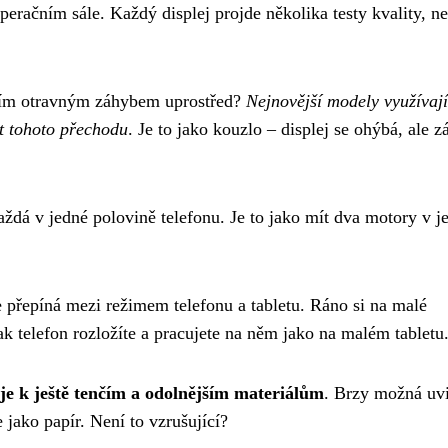
operačním sále. Každý displej projde několika testy kvality, ne
s tím otravným záhybem uprostřed?
Nejnovější modely využívají
st tohoto přechodu
. Je to jako kouzlo – displej se ohýbá, ale 
každá v jedné polovině telefonu. Je to jako mít dva motory v 
e přepíná mezi režimem telefonu a tabletu. Ráno si na malé
ak telefon rozložíte a pracujete na něm jako na malém tabletu
e k ještě tenčím a odolnějším materiálům
. Brzy možná uv
e jako papír. Není to vzrušující?