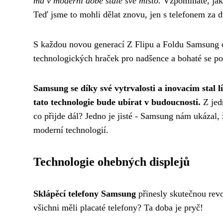
má v moderní době stále své místo.
Vzpomínáte, jak 
Teď jsme to mohli dělat znovu, jen s telefonem za dv
S každou novou generací Z Flipu a Foldu Samsung od
technologických hraček pro nadšence a bohaté se po
Samsung se díky své vytrvalosti a inovacím stal 
tato technologie bude ubírat v budoucnosti.
Z jed
co přijde dál? Jedno je jisté - Samsung nám ukázal, 
moderní technologií.
Technologie ohebných displejů
Sklápěcí telefony Samsung
přinesly skutečnou revo
všichni měli placaté telefony? Ta doba je pryč!