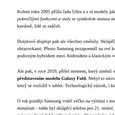
Kolem roku 2005 přišla řada Ultra a s ní modely j
pokročilými funkcemi a staly se symbolem statusu m
kavárně, lidé se otáčeli.
Dotykové displeje pak ale všechno změnily. Sklápě
obrazovkami. Přesto Samsung nezapomněl na své ko
podivným hybridem mezi Androidem a klasickým véčk
Ale pak, v roce 2019, přišel moment, který změnil 
představením modelu Galaxy Fold.
Nebyl to návra
který se rozložil v tablet. Technologický zázrak, i
O rok později Samsung vrátil véčko na výsluní s mo
minulosti - tohle byl sklápěcí telefon pro 21. století