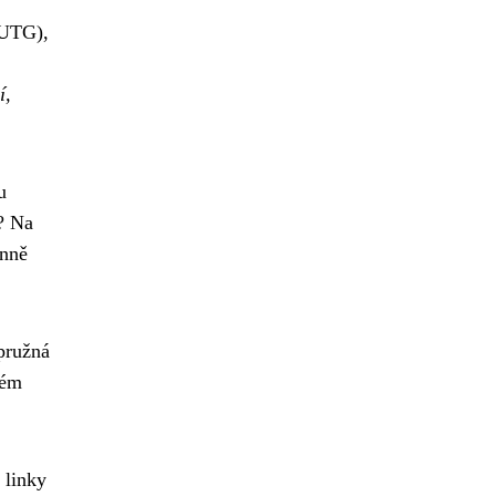
 (UTG),
í,
u
n? Na
enně
 pružná
ném
 linky