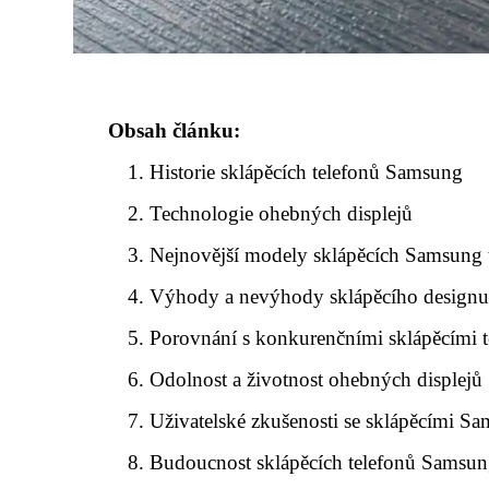
Obsah článku:
Historie sklápěcích telefonů Samsung
Technologie ohebných displejů
Nejnovější modely sklápěcích Samsung 
Výhody a nevýhody sklápěcího design
Porovnání s konkurenčními sklápěcími t
Odolnost a životnost ohebných displejů
Uživatelské zkušenosti se sklápěcími S
Budoucnost sklápěcích telefonů Samsu