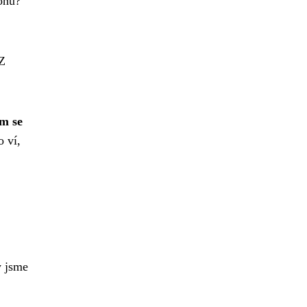
onu?
 Z
ým se
 ví,
y jsme