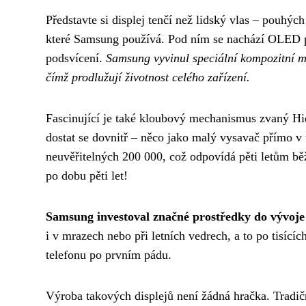
Představte si displej tenčí než lidský vlas – pouhých
které Samsung používá. Pod ním se nachází OLED p
podsvícení.
Samsung vyvinul speciální kompozitní ma
čímž prodlužují životnost celého zařízení.
Fascinující je také kloubový mechanismus zvaný Hi
dostat se dovnitř – něco jako malý vysavač přímo v t
neuvěřitelných 200 000, což odpovídá pěti letům běž
po dobu pěti let!
Samsung investoval značné prostředky do vývoje
i v mrazech nebo při letních vedrech, a to po tisíc
telefonu po prvním pádu.
Výroba takových displejů není žádná hračka. Tradič