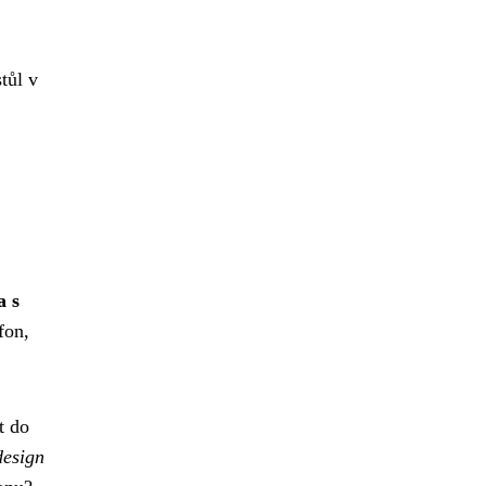
tůl v
a s
fon,
t do
design