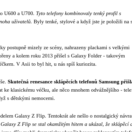
ako U600 a U700.
Tyto telefony kombinovaly tenký profil s
noha uživatelů.
Byly tenké, stylové a když jste je položili na s
čky postupně mizely ze scény, nahrazeny plackami s velkými
řeny a kolem roku 2013 přišel s Galaxy Folder - takovým
em. V Asii to byl hit, u nás spíš kuriozita.
vše.
Skutečná renesance sklápěcích telefonů Samsung přišl
t ke klasickému véčku, ale něco mnohem odvážnějšího - tele
 když s dětskými nemocemi.
delem Galaxy Z Flip. Tentokrát ale nešlo o nostalgický návra
.
Galaxy Z Flip se stal okamžitým hitem a ukázal, že sklápěcí 