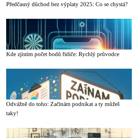
Předčasný důchod bez výplaty 2025: Co se chystá?
Kde zjistim počet bodů řidiče: Rychlý průvodce
Odvážně do toho: Začínám podnikat a ty můžeš
taky!