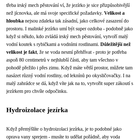
třeba irský mech pěstování ví, že jezírko je sice přizpůsobivější
než jícnovka, ale má svoje specifické požadavky.
Velikost a
hloubka
nejsou zdaleka tak zásadní, jako celkové zasazení do
prostoru. I malinké jezírko umí být super ozdoba - podobně jako
když si někdo, kdo zvládá irský mech pěstování, vytvoří malý
vodní koutek s rybičkami a vodními rostlinami.
Důležitější než
velikost je fakt
, že se voda nesmí přehřívat - proto je potřeba
aspoň 80 centimetrů v nejhlubší části, aby tam všechno v
pohodě přežilo i přes zimu. Když máte větší prostor, můžete tam
nasázet různý vodní rostliny, od leknínů po okysličovačky. I na
malý zahrádce se dá, když víte jak na to, vytvořit super zákoutí s
jezírkem pro chvíle odpočinku.
Hydroizolace jezírka
Když přemýšlíte o hydroizolaci jezírka, je to podobné jako
oprava vany sprejem
- musíte to udělat pořádně, aby voda