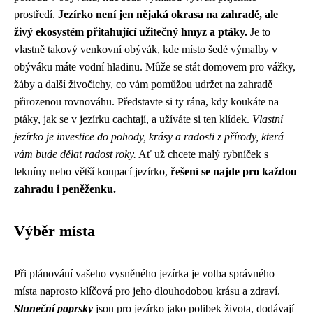
prostředí.
Jezírko není jen nějaká okrasa na zahradě, ale
živý ekosystém přitahující užitečný hmyz a ptáky.
Je to
vlastně takový venkovní obývák, kde místo šedé výmalby v
obýváku máte vodní hladinu. Může se stát domovem pro vážky,
žáby a další živočichy, co vám pomůžou udržet na zahradě
přirozenou rovnováhu. Představte si ty rána, kdy koukáte na
ptáky, jak se v jezírku cachtají, a užíváte si ten klídek.
Vlastní
jezírko je investice do pohody, krásy a radosti z přírody, která
vám bude dělat radost roky.
Ať už chcete malý rybníček s
lekníny nebo větší koupací jezírko,
řešení se najde pro každou
zahradu i peněženku.
Výběr místa
Při plánování vašeho vysněného jezírka je volba správného
místa naprosto klíčová pro jeho dlouhodobou krásu a zdraví.
Sluneční paprsky
jsou pro jezírko jako polibek života, dodávají