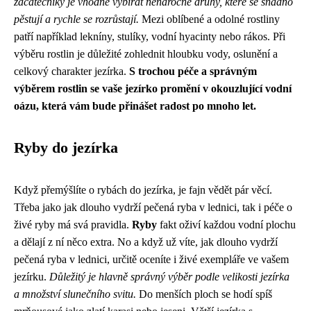
začátečníky je vhodné vybírat nenáročné druhy, které se snadno
pěstují a rychle se rozrůstají.
Mezi oblíbené a odolné rostliny
patří například lekníny, stulíky, vodní hyacinty nebo rákos. Při
výběru rostlin je důležité zohlednit hloubku vody, oslunění a
celkový charakter jezírka.
S trochou péče a správným
výběrem rostlin se vaše jezírko promění v okouzlující vodní
oázu, která vám bude přinášet radost po mnoho let.
Ryby do jezírka
Když přemýšlíte o rybách do jezírka, je fajn vědět pár věcí.
Třeba jako
jak dlouho vydrží pečená ryba v lednici
, tak i péče o
živé ryby má svá pravidla.
Ryby
fakt oživí každou vodní plochu
a dělají z ní něco extra. No a když už víte, jak dlouho vydrží
pečená ryba v lednici, určitě oceníte i živé exempláře ve vašem
jezírku.
Důležitý je hlavně správný výběr podle velikosti jezírka
a množství slunečního svitu.
Do menších ploch se hodí spíš