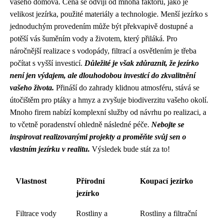
vašeho domova. Cena se odvíjí od mnoha faktorů, jako je
velikost jezírka, použité materiály a technologie. Menší jezírko s
jednoduchým provedením může být překvapivě dostupné a
potěší vás šuměním vody a životem, který přiláká. Pro
náročnější realizace s vodopády, filtrací a osvětlením je třeba
počítat s vyšší investicí.
Důležité je však zdůraznit, že jezírko
není jen výdajem, ale dlouhodobou investicí do zkvalitnění
vašeho života.
Přináší do zahrady klidnou atmosféru, stává se
útočištěm pro ptáky a hmyz a zvyšuje biodiverzitu vašeho okolí.
Mnoho firem nabízí komplexní služby od návrhu po realizaci, a
to včetně poradenství ohledně následné péče.
Nebojte se
inspirovat realizovanými projekty a proměňte svůj sen o
vlastním jezírku v realitu.
Výsledek bude stát za to!
Vlastnost
Přírodní
Koupací jezírko
jezírko
Filtrace vody
Rostliny a
Rostliny a filtrační