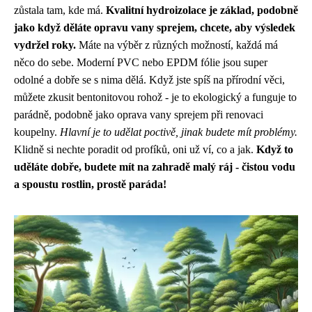
zůstala tam, kde má.
Kvalitní hydroizolace je základ, podobně
jako když děláte opravu vany sprejem, chcete, aby výsledek
vydržel roky.
Máte na výběr z různých možností, každá má
něco do sebe. Moderní PVC nebo EPDM fólie jsou super
odolné a dobře se s nima dělá. Když jste spíš na přírodní věci,
můžete zkusit bentonitovou rohož - je to ekologický a funguje to
parádně, podobně jako oprava vany sprejem při renovaci
koupelny.
Hlavní je to udělat poctivě, jinak budete mít problémy.
Klidně si nechte poradit od profíků, oni už ví, co a jak.
Když to
uděláte dobře, budete mít na zahradě malý ráj - čistou vodu
a spoustu rostlin, prostě paráda!