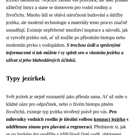
užitečný hmyz a stane se domovem pro vodní rostliny a
živočichy. Mnoho lidí se obává náročnosti budování a údržby
jezírka, ale moderní technologie a materiály tento proces značně
usnadňují. Existuje nepřeberné množství inspirace a návodů, jak
si vytvořit jezírko snů, ať už toužíte po přírodním biotopu nebo
moderním prvku s vodopádem.
S trochou úsilí a správnými
informacemi si tak můžete i vy splnit sen o vlastním jezírku a
užívat si jeho blahodárných účinků.
Typy jezírkek
Svět jezírek je stejně rozmanitý jako příroda sama. Ať už sníte o
klidné oáze pro odpočinek, nebo o živém biotopu plném
živočichů, existuje typ jezírka stvořený právě pro vás.
Pro
milovníky vodních rostlin je ideální volbou
koupací jezírko
s
oddělenou zónou pro plavání a regeneraci
. Představte si, jak
se po horkém dni osvěžíte v křišťálově čisté vodě, obklopeni