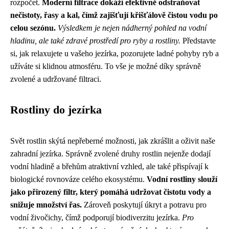
rozpočet.
Moderní filtrace dokáží efektivně odstraňovat
nečistoty, řasy a kal, čímž zajišťují křišťálově čistou vodu po
celou sezónu.
Výsledkem je nejen nádherný pohled na vodní
hladinu, ale také zdravé prostředí pro ryby a rostliny.
Představte
si, jak relaxujete u vašeho jezírka, pozorujete ladné pohyby ryb a
užíváte si klidnou atmosféru. To vše je možné díky správně
zvolené a udržované filtraci.
Rostliny do jezírka
Svět rostlin skýtá nepřeberné možnosti, jak zkrášlit a oživit naše
zahradní jezírka. Správně zvolené druhy rostlin nejenže dodají
vodní hladině a břehům atraktivní vzhled, ale také přispívají k
biologické rovnováze celého ekosystému.
Vodní rostliny slouží
jako přirozený filtr, který pomáhá udržovat čistotu vody a
snižuje množství řas.
Zároveň poskytují úkryt a potravu pro
vodní živočichy, čímž podporují biodiverzitu jezírka.
Pro