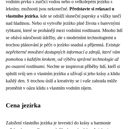
vodním prvku s zurčící vodou nebo o velkolepém jezírku s
lekníny, možnosti jsou nekonečné.
Představte si relaxaci u
vlastního jezírka
, kde se odráží sluneční paprsky a vážky tančí
nad hladinou. Nebo si vytvořte jezírko plné života s barevnými
rybkami, které se prohánějí mezi vodními rostlinami. Mnoho lidí
se obává náročnosti údržby, ale s moderními technologiemi a
trochou plánování je péče o jezírko snadná a příjemná.
Existuje
nepřeberné množství dostupných informací a zdrojů, které vám
pomohou s každým krokem, od výběru správné technologie až
po osazení rostlinami.
Nechte se inspirovat příběhy lidí, kteří si
splnili svůj sen o vlastním jezírku a užívají si jeho krásy a klidu
každý den. S trochou úsilí a kreativity se i vaše zahrada může
proměnit v oázu klidu s vlastním vodním rájem.
Cena jezírka
Založení vlastního jezírka je investicí do krásy a harmonie