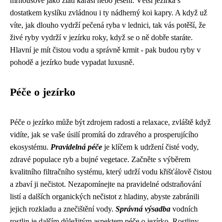
mrňousové jako zlatí karasi nebo jeseni. Větší jezírka s
dostatkem kyslíku zvládnou i ty nádherný koi kapry. A když už
víte, jak dlouho vydrží pečená ryba v lednici, tak vás potěší, že
živé ryby vydrží v jezírku roky, když se o ně dobře staráte.
Hlavní je mít čistou vodu a správně krmit - pak budou ryby v
pohodě a jezírko bude vypadat luxusně.
Péče o jezírko
Péče o jezírko může být zdrojem radosti a relaxace, zvláště když
vidíte, jak se vaše úsilí promítá do zdravého a prosperujícího
ekosystému.
Pravidelná péče
je klíčem k udržení čisté vody,
zdravé populace ryb a bujné vegetace. Začněte s výběrem
kvalitního filtračního systému, který udrží vodu křišťálově čistou
a zbaví ji nečistot. Nezapomínejte na pravidelné odstraňování
listí a dalších organických nečistot z hladiny, abyste zabránili
jejich rozkladu a znečištění vody.
Správná výsadba
vodních
rostlin je dalším důležitým aspektem péče o jezírko. Rostliny