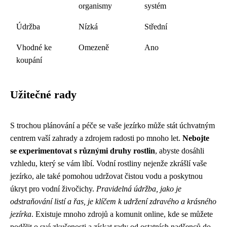
organismy
systém
Údržba
Nízká
Střední
Vhodné ke
Omezeně
Ano
koupání
Užitečné rady
S trochou plánování a péče se vaše jezírko může stát úchvatným
centrem vaší zahrady a zdrojem radosti po mnoho let.
Nebojte
se experimentovat s různými druhy rostlin
, abyste dosáhli
vzhledu, který se vám líbí. Vodní rostliny nejenže zkrášlí vaše
jezírko, ale také pomohou udržovat čistou vodu a poskytnou
úkryt pro vodní živočichy.
Pravidelná údržba, jako je
odstraňování listí a řas, je klíčem k udržení zdravého a krásného
jezírka
. Existuje mnoho zdrojů a komunit online, kde se můžete
podělit o své zkušenosti a získat rady od ostatních nadšenců do