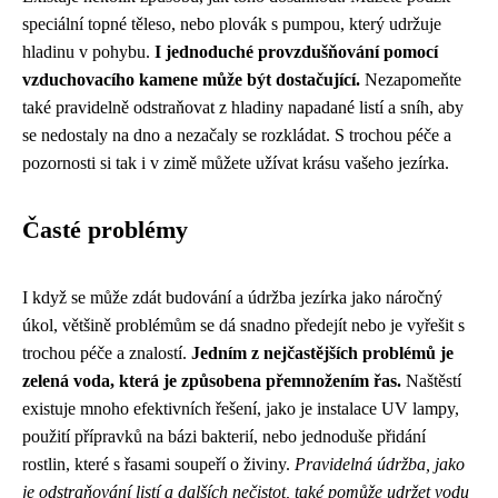
speciální topné těleso, nebo plovák s pumpou, který udržuje
hladinu v pohybu.
I jednoduché provzdušňování pomocí
vzduchovacího kamene může být dostačující.
Nezapomeňte
také pravidelně odstraňovat z hladiny napadané listí a sníh, aby
se nedostaly na dno a nezačaly se rozkládat. S trochou péče a
pozornosti si tak i v zimě můžete užívat krásu vašeho jezírka.
Časté problémy
I když se může zdát budování a údržba jezírka jako náročný
úkol, většině problémům se dá snadno předejít nebo je vyřešit s
trochou péče a znalostí.
Jedním z nejčastějších problémů je
zelená voda, která je způsobena přemnožením řas.
Naštěstí
existuje mnoho efektivních řešení, jako je instalace UV lampy,
použití přípravků na bázi bakterií, nebo jednoduše přidání
rostlin, které s řasami soupeří o živiny.
Pravidelná údržba, jako
je odstraňování listí a dalších nečistot, také pomůže udržet vodu