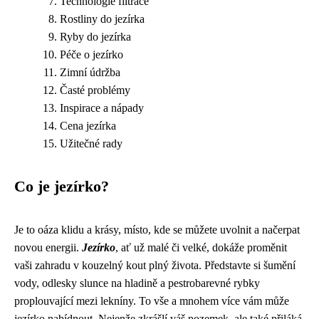
Technologie filtrace
Rostliny do jezírka
Ryby do jezírka
Péče o jezírko
Zimní údržba
Časté problémy
Inspirace a nápady
Cena jezírka
Užitečné rady
Co je jezírko?
Je to oáza klidu a krásy, místo, kde se můžete uvolnit a načerpat
novou energii.
Jezírko
, ať už malé či velké, dokáže proměnit
vaši zahradu v kouzelný kout plný života. Představte si šumění
vody, odlesky slunce na hladině a pestrobarevné rybky
proplouvající mezi lekníny. To vše a mnohem více vám může
jezírko nabídnout. Nejenže zkrášlí váš pozemek, ale také přiláká