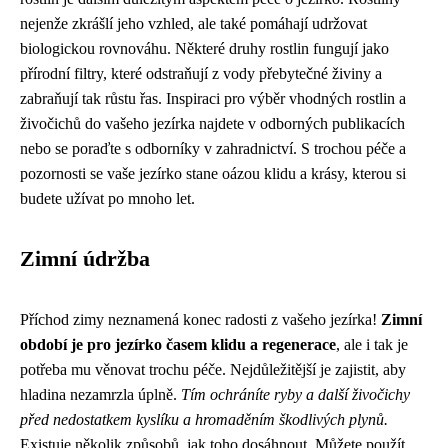
nejenže zkrášlí jeho vzhled, ale také pomáhají udržovat
biologickou rovnováhu. Některé druhy rostlin fungují jako
přírodní filtry, které odstraňují z vody přebytečné živiny a
zabraňují tak růstu řas. Inspiraci pro výběr vhodných rostlin a
živočichů do vašeho jezírka najdete v odborných publikacích
nebo se poraďte s odborníky v zahradnictví. S trochou péče a
pozornosti se vaše jezírko stane oázou klidu a krásy, kterou si
budete užívat po mnoho let.
Zimní údržba
Příchod zimy neznamená konec radosti z vašeho jezírka!
Zimní
období je pro jezírko časem klidu a regenerace
, ale i tak je
potřeba mu věnovat trochu péče. Nejdůležitější je zajistit, aby
hladina nezamrzla úplně.
Tím ochráníte ryby a další živočichy
před nedostatkem kyslíku a hromaděním škodlivých plynů.
Existuje několik způsobů, jak toho dosáhnout. Můžete použít