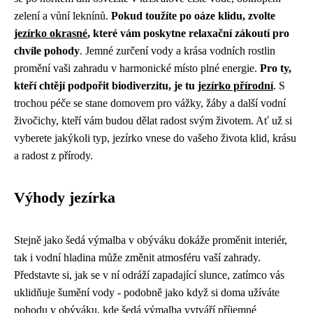
zelení a vůní leknínů.
Pokud toužíte po oáze klidu, zvolte
jezírko okrasné
, které vám poskytne relaxační zákoutí pro
chvíle pohody
. Jemné zurčení vody a krása vodních rostlin
promění vaši zahradu v harmonické místo plné energie.
Pro ty,
kteří chtějí podpořit biodiverzitu, je tu
jezírko přírodní
. S
trochou péče se stane domovem pro vážky, žáby a další vodní
živočichy, kteří vám budou dělat radost svým životem. Ať už si
vyberete jakýkoli typ, jezírko vnese do vašeho života klid, krásu
a radost z přírody.
Výhody jezírka
Stejně jako
šedá výmalba v obýváku
dokáže proměnit interiér,
tak i vodní hladina může změnit atmosféru vaší zahrady.
Představte si, jak se v ní odráží zapadající slunce, zatímco vás
uklidňuje šumění vody - podobně jako když si doma užíváte
pohodu v obýváku, kde šedá výmalba vytváří příjemné