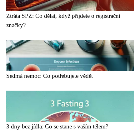
Ztráta SPZ: Co dělat, když přijdete o registrační
značky?
Sedmá nemoc: Co potřebujete vědět
3 dny bez jídla: Co se stane s vaším tělem?