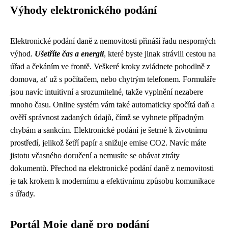
Výhody elektronického podání
Elektronické podání daně z nemovitosti přináší řadu nesporných
výhod.
Ušetříte čas a energii
, které byste jinak strávili cestou na
úřad a čekáním ve frontě. Veškeré kroky zvládnete pohodlně z
domova, ať už s počítačem, nebo chytrým telefonem. Formuláře
jsou navíc intuitivní a srozumitelné, takže vyplnění nezabere
mnoho času. Online systém vám také automaticky spočítá daň a
ověří správnost zadaných údajů, čímž se vyhnete případným
chybám a sankcím. Elektronické podání je šetrné k životnímu
prostředí, jelikož šetří papír a snižuje emise CO2. Navíc máte
jistotu včasného doručení a nemusíte se obávat ztráty
dokumentů. Přechod na elektronické podání daně z nemovitosti
je tak krokem k modernímu a efektivnímu způsobu komunikace
s úřady.
Portál Moje daně pro podání