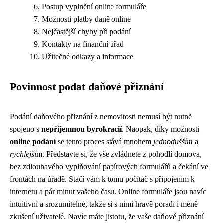
Postup vyplnění online formuláře
Možnosti platby daně online
Nejčastější chyby při podání
Kontakty na finanční úřad
Užitečné odkazy a informace
Povinnost podat daňové přiznání
Podání daňového přiznání z nemovitosti nemusí být nutně
spojeno s
nepříjemnou byrokracií
. Naopak, díky možnosti
online podání
se tento proces stává mnohem
jednodušším
a
rychlejší
m. Představte si, že vše zvládnete z pohodlí domova,
bez zdlouhavého vyplňování papírových formulářů a čekání ve
frontách na úřadě. Stačí vám k tomu počítač s připojením k
internetu a pár minut vašeho času. Online formuláře jsou navíc
intuitivní a srozumitelné, takže si s nimi hravě poradí i méně
zkušení uživatelé. Navíc máte jistotu, že vaše daňové přiznání