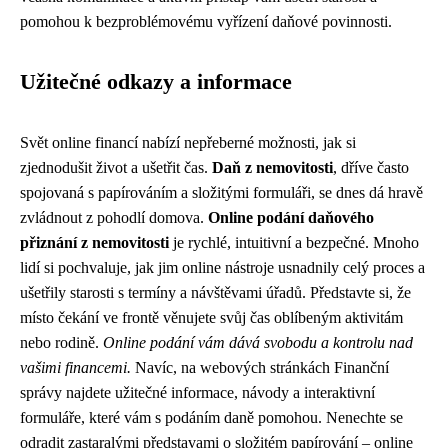
pomohou k bezproblémovému vyřízení daňové povinnosti.
Užitečné odkazy a informace
Svět online financí nabízí nepřeberné možnosti, jak si
zjednodušit život a ušetřit čas.
Daň z nemovitosti
, dříve často
spojovaná s papírováním a složitými formuláři, se dnes dá hravě
zvládnout z pohodlí domova.
Online podání daňového
přiznání z nemovitosti
je rychlé, intuitivní a bezpečné. Mnoho
lidí si pochvaluje, jak jim online nástroje usnadnily celý proces a
ušetřily starosti s termíny a návštěvami úřadů. Představte si, že
místo čekání ve frontě věnujete svůj čas oblíbeným aktivitám
nebo rodině.
Online podání vám dává svobodu a kontrolu nad
vašimi financemi.
Navíc, na webových stránkách Finanční
správy najdete užitečné informace, návody a interaktivní
formuláře, které vám s podáním daně pomohou. Nenechte se
odradit zastaralými představami o složitém papírování – online