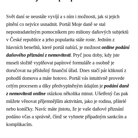
Svět daní se neustále vyvíjí a s ním i možnosti, jak si jejich
plnění co nejvíce usnadnit. Portál Moje daně se stal
nepostradatelným pomocníkem pro miliony daňových subjektů
v České republice a jeho popularita stále roste. Jedním z
hlavních benefitů, které portál nabízí, je možnost
online podání
daňového přiznání z nemovitosti
. Pryč jsou doby, kdy jste
museli složitě vyplňovat papírové formuláře a osobně je
doručovat na příslušný finanční úřad. Dnes stačí pár kliknutí z
pohodlí domova a máte hotovo. Portál vás intuitivně provede
celým procesem a díky předvyplněným údajům je
podání daně
z nemovitosti online
otázkou několika minut. Ušetřený čas pak
můžete věnovat příjemnějším aktivitám, jako je rodina, přátelé
nebo koníčky. Navíc máte jistotu, že je vaše daňové přiznání
podáno včas a správně, čímž se vyhnete případným sankcím a
komplikacím.