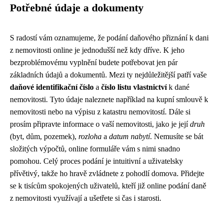
Potřebné údaje a dokumenty
S radostí vám oznamujeme, že podání daňového přiznání k dani
z nemovitosti online je jednodušší než kdy dříve. K jeho
bezproblémovému vyplnění budete potřebovat jen pár
základních údajů a dokumentů. Mezi ty nejdůležitější patří vaše
daňové identifikační číslo
a
číslo listu vlastnictví
k dané
nemovitosti. Tyto údaje naleznete například na kupní smlouvě k
nemovitosti nebo na výpisu z katastru nemovitostí. Dále si
prosím připravte informace o vaší nemovitosti, jako je její
druh
(byt, dům, pozemek),
rozloha
a
datum nabytí
. Nemusíte se bát
složitých výpočtů, online formuláře vám s nimi snadno
pomohou. Celý proces podání je intuitivní a uživatelsky
přívětivý, takže ho hravě zvládnete z pohodlí domova. Přidejte
se k tisícům spokojených uživatelů, kteří již online podání daně
z nemovitosti využívají a ušetřete si čas i starosti.