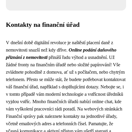
Kontakty na finanční úřad
V dnešní době digitální revoluce je naštěstí placení daně z
nemovitosti snazší než kdy dříve.
Online podání daňového
přiznání z nemovitosti
přináší řadu výhod a usnadnění. Už
žádné fronty na finančním úřadě nebo složité papírování! Vše
zvládnete pohodlně z domova, ať už s počítačem, nebo chytrým
telefonem. Přesto se může stát, že budete potřebovat kontaktovat
váš finanční úřad, například s doplňujícími dotazy. Nebojte se, i
v tomto případě vám moderní technologie a vstřícnost úředníků
vyjdou vstříc. Mnoho finančních úřadů nabízí online chat, kde
vám vyškolení pracovníci rádi poradí. Na webových stránkách
Finanční správy pak naleznete kontakty na jednotlivé úřady,
včetně emailových adres a telefonních čísel. Pamatujte, že
včasná komunikace a aktivní přístup vám ušetří starosti a