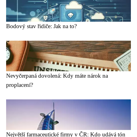
Bodový stav řidiče: Jak na to?
Nevyčerpaná dovolená: Kdy máte nárok na
proplacení?
Největší farmaceutické firmy v ČR: Kdo udává tón