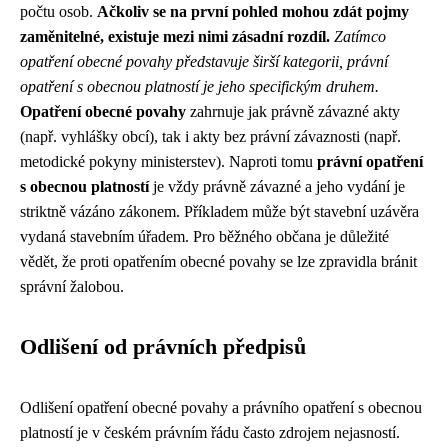
počtu osob.
Ačkoliv se na první pohled mohou zdát pojmy
zaměnitelné, existuje mezi nimi zásadní rozdíl.
Zatímco
opatření obecné povahy představuje širší kategorii, právní
opatření s obecnou platností je jeho specifickým druhem.
Opatření obecné povahy
zahrnuje jak právně závazné akty
(např. vyhlášky obcí), tak i akty bez právní závaznosti (např.
metodické pokyny ministerstev). Naproti tomu
právní opatření
s obecnou platností
je vždy právně závazné a jeho vydání je
striktně vázáno zákonem. Příkladem může být stavební uzávěra
vydaná stavebním úřadem. Pro běžného občana je důležité
vědět, že proti opatřením obecné povahy se lze zpravidla bránit
správní žalobou.
Odlišení od právních předpisů
Odlišení opatření obecné povahy a právního opatření s obecnou
platností je v českém právním řádu často zdrojem nejasností.