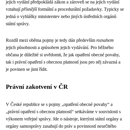
jejich vydání předpokládá zákon a zároveň se na jejich vydání
vztahují
přísnější
formální a procedurální požadavky. Typicky se
jedná o vyhlášky ministerstev nebo jiných ústředních orgánů
státní správy.
Rozdíl mezi oběma pojmy je tedy dán především
rozsahem
jejich působnosti a
způsobem
jejich vydávání. Pro běžného
občana je důležité si uvědomit, že jak opatření obecné povahy,
tak i právní opatření s obecnou platností jsou pro něj závazná a
je povinen se jimi řídit.
Právní zakotvení v ČR
V České republice se s pojmy „opatření obecné povahy“ a
„právní opatření s obecnou platností“ setkáváme v souvislosti s
výkonem veřejné správy. Jde o nástroje, kterými státní orgány a
orgány samosprávy zasahují do práv a povinností neurčitého