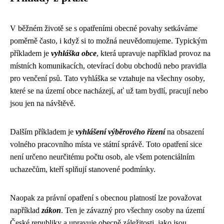
V běžném životě se s opatřeními obecné povahy setkáváme
poměrně často, i když si to možná neuvědomujeme. Typickým
příkladem je
vyhláška obce
, která upravuje například provoz na
místních komunikacích, otevírací dobu obchodů nebo pravidla
pro venčení psů. Tato vyhláška se vztahuje na všechny osoby,
které se na území obce nacházejí, ať už tam bydlí, pracují nebo
jsou jen na návštěvě.
Dalším příkladem je
vyhlášení výběrového řízení
na obsazení
volného pracovního místa ve státní správě. Toto opatření sice
není určeno neurčitému počtu osob, ale všem potenciálním
uchazečům, kteří splňují stanovené podmínky.
Naopak za právní opatření s obecnou platností lze považovat
například
zákon
. Ten je závazný pro všechny osoby na území
České republiky a upravuje obecně záležitosti, jako jsou