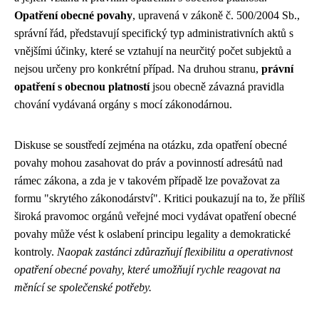
Opatření obecné povahy
, upravená v zákoně č. 500/2004 Sb.,
správní řád, představují specifický typ administrativních aktů s
vnějšími účinky, které se vztahují na neurčitý počet subjektů a
nejsou určeny pro konkrétní případ. Na druhou stranu,
právní
opatření s obecnou platností
jsou obecně závazná pravidla
chování vydávaná orgány s mocí zákonodárnou.
Diskuse se soustředí zejména na otázku, zda opatření obecné
povahy mohou zasahovat do práv a povinností adresátů nad
rámec zákona, a zda je v takovém případě lze považovat za
formu "skrytého zákonodárství". Kritici poukazují na to, že příliš
široká pravomoc orgánů veřejné moci vydávat opatření obecné
povahy může vést k oslabení principu legality a demokratické
kontroly.
Naopak zastánci zdůrazňují flexibilitu a operativnost
opatření obecné povahy, které umožňují rychle reagovat na
měnící se společenské potřeby.