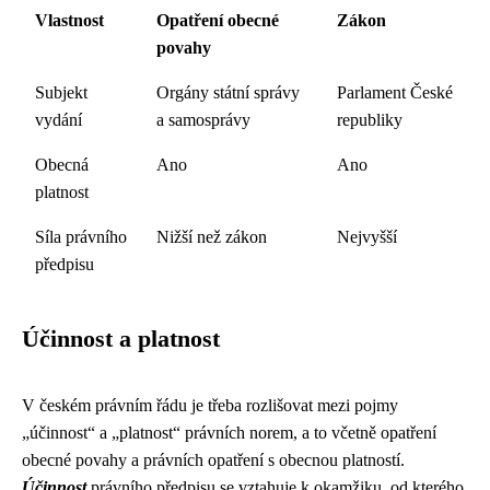
Vlastnost
Opatření obecné
Zákon
povahy
Subjekt
Orgány státní správy
Parlament České
vydání
a samosprávy
republiky
Obecná
Ano
Ano
platnost
Síla právního
Nižší než zákon
Nejvyšší
předpisu
Účinnost a platnost
V českém právním řádu je třeba rozlišovat mezi pojmy
„účinnost“ a „platnost“ právních norem, a to včetně opatření
obecné povahy a právních opatření s obecnou platností.
Účinnost
právního předpisu se vztahuje k okamžiku, od kterého