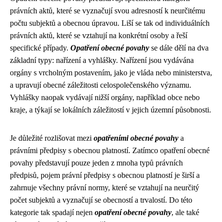
právních aktů, které se vyznačují svou adresností k neurčitému
počtu subjektů a obecnou úpravou. Liší se tak od individuálních
právních aktů, které se vztahují na konkrétní osoby a řeší
specifické případy.
Opatření obecné povahy
se dále dělí na dva
základní typy: nařízení a vyhlášky. Nařízení jsou vydávána
orgány s vrcholným postavením, jako je vláda nebo ministerstva,
a upravují obecné záležitosti celospolečenského významu.
Vyhlášky naopak vydávají nižší orgány, například obce nebo
kraje, a týkají se lokálních záležitostí v jejich územní působnosti.
Je důležité rozlišovat mezi
opatřeními obecné povahy
a
právními předpisy s obecnou platností. Zatímco opatření obecné
povahy představují pouze jeden z mnoha typů právních
předpisů, pojem právní předpisy s obecnou platností je širší a
zahrnuje všechny právní normy, které se vztahují na neurčitý
počet subjektů a vyznačují se obecností a trvalostí. Do této
kategorie tak spadají nejen
opatření obecné povahy
, ale také