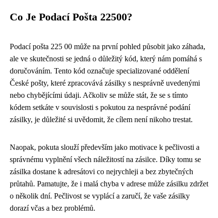
Co Je Podací Pošta 22500?
Podací pošta 225 00 může na první pohled působit jako záhada,
ale ve skutečnosti se jedná o důležitý kód, který nám pomáhá s
doručováním. Tento kód označuje specializované oddělení
České pošty, které zpracovává zásilky s nesprávně uvedenými
nebo chybějícími údaji. Ačkoliv se může stát, že se s tímto
kódem setkáte v souvislosti s pokutou za nesprávné podání
zásilky, je důležité si uvědomit, že cílem není nikoho trestat.
Naopak, pokuta slouží především jako motivace k pečlivosti a
správnému vyplnění všech náležitostí na zásilce. Díky tomu se
zásilka dostane k adresátovi co nejrychleji a bez zbytečných
průtahů. Pamatujte, že i malá chyba v adrese může zásilku zdržet
o několik dní. Pečlivost se vyplácí a zaručí, že vaše zásilky
dorazí včas a bez problémů.