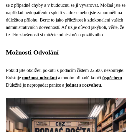
se z případné chyby a v budoucnu se jí vyvarovat. Možná jste se
například nedopatřením spletli v adrese nebo jste zapomněli na
důležitou přílohu. Berte to jako příležitost k zdokonalení vašich
administrativních dovedností. Ať už je důvod jakýkoli, věřte, že
i z této zkušenosti si můžete odnést něco pozitivního.
Možnosti Odvolání
Pokud jste obdrželi pokutu s podacím číslem 22500, nezoufejte!
Existuje
možnost odvolání
a mnoho případů končí
úspěchem
.
Důležité je nepropadat panice a
jednat s rozvahou
.