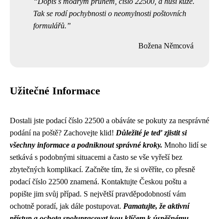
Dopis s modrým pruhem, číslo 22500, a husí kůže.
Tak se rodí pochybnosti o neomylnosti poštovních
formulářů.
Božena Němcová
Užitečné Informace
Dostali jste podací číslo 22500 a obáváte se pokuty za nesprávné
podání na poště? Zachovejte klid!
Důležité je teď zjistit si
všechny informace a podniknout správné kroky.
Mnoho lidí se
setkává s podobnými situacemi a často se vše vyřeší bez
zbytečných komplikací. Začněte tím, že si ověříte, co přesně
podací číslo 22500 znamená. Kontaktujte Českou poštu a
popište jim svůj případ. S největší pravděpodobností vám
ochotně poradí, jak dále postupovat.
Pamatujte, že aktivní
přístup a ochota spolupracovat jsou klíčem k úspěšnému