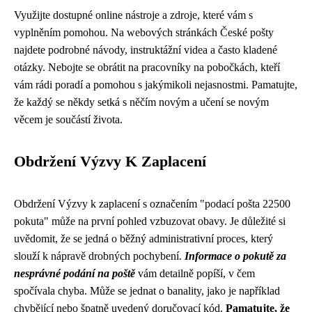
Využijte dostupné online nástroje a zdroje, které vám s
vyplněním pomohou. Na webových stránkách České pošty
najdete podrobné návody, instruktážní videa a často kladené
otázky. Nebojte se obrátit na pracovníky na pobočkách, kteří
vám rádi poradí a pomohou s jakýmikoli nejasnostmi. Pamatujte,
že každý se někdy setká s něčím novým a učení se novým
věcem je součástí života.
Obdržení Výzvy K Zaplacení
Obdržení Výzvy k zaplacení s označením "podací pošta 22500
pokuta" může na první pohled vzbuzovat obavy. Je důležité si
uvědomit, že se jedná o běžný administrativní proces, který
slouží k nápravě drobných pochybení.
Informace o pokutě za
nesprávné podání na poště
vám detailně popíší, v čem
spočívala chyba. Může se jednat o banality, jako je například
chybějící nebo špatně uvedený doručovací kód.
Pamatujte, že