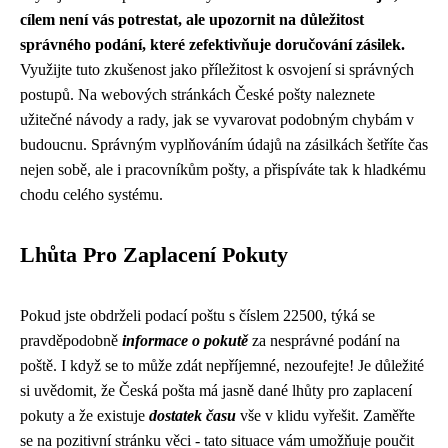
cílem není vás potrestat, ale upozornit na důležitost
správného podání, které zefektivňuje doručování zásilek.
Využijte tuto zkušenost jako příležitost k osvojení si správných
postupů. Na webových stránkách České pošty naleznete
užitečné návody a rady, jak se vyvarovat podobným chybám v
budoucnu. Správným vyplňováním údajů na zásilkách šetříte čas
nejen sobě, ale i pracovníkům pošty, a přispíváte tak k hladkému
chodu celého systému.
Lhůta Pro Zaplacení Pokuty
Pokud jste obdrželi podací poštu s číslem 22500, týká se
pravděpodobně
informace o pokutě
za nesprávné podání na
poště. I když se to může zdát nepříjemné, nezoufejte! Je důležité
si uvědomit, že Česká pošta má jasně dané lhůty pro zaplacení
pokuty a že existuje
dostatek času
vše v klidu vyřešit. Zaměřte
se na pozitivní stránku věci - tato situace vám umožňuje poučit