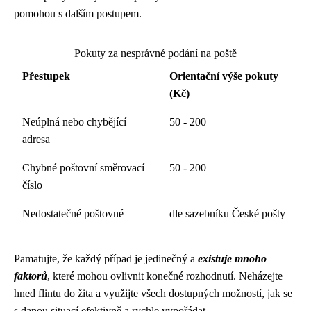
pomohou s dalším postupem.
Pokuty za nesprávné podání na poště
Přestupek
Orientační výše pokuty
(Kč)
Neúplná nebo chybějící
50 - 200
adresa
Chybné poštovní směrovací
50 - 200
číslo
Nedostatečné poštovné
dle sazebníku České pošty
Pamatujte, že každý případ je jedinečný a
existuje mnoho
faktorů
, které mohou ovlivnit konečné rozhodnutí. Neházejte
hned flintu do žita a využijte všech dostupných možností, jak se
s danou situací efektivně a rychle vypořádat.