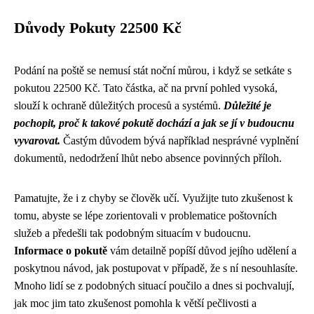
Důvody Pokuty 22500 Kč
Podání na poště se nemusí stát noční můrou, i když se setkáte s
pokutou 22500 Kč. Tato částka, ač na první pohled vysoká,
slouží k ochraně důležitých procesů a systémů.
Důležité je
pochopit, proč k takové pokutě dochází a jak se jí v budoucnu
vyvarovat.
Častým důvodem bývá například nesprávné vyplnění
dokumentů, nedodržení lhůt nebo absence povinných příloh.
Pamatujte, že i z chyby se člověk učí. Využijte tuto zkušenost k
tomu, abyste se lépe zorientovali v problematice poštovních
služeb a předešli tak podobným situacím v budoucnu.
Informace o pokutě
vám detailně popíší důvod jejího udělení a
poskytnou návod, jak postupovat v případě, že s ní nesouhlasíte.
Mnoho lidí se z podobných situací poučilo a dnes si pochvalují,
jak moc jim tato zkušenost pomohla k větší pečlivosti a