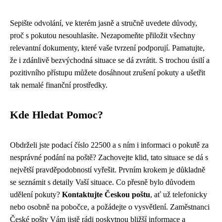
Sepište odvolání, ve kterém jasně a stručně uvedete důvody,
proč s pokutou nesouhlasíte. Nezapomeňte přiložit všechny
relevantní dokumenty, které vaše tvrzení podporují. Pamatujte,
že i zdánlivě bezvýchodná situace se dá zvrátit. S trochou úsilí a
pozitivního přístupu můžete dosáhnout zrušení pokuty a ušetřit
tak nemalé finanční prostředky.
Kde Hledat Pomoc?
Obdrželi jste podací číslo 22500 a s ním i informaci o pokutě za
nesprávné podání na poště? Zachovejte klid, tato situace se dá s
největší pravděpodobností vyřešit. Prvním krokem je důkladně
se seznámit s detaily Vaší situace. Co přesně bylo důvodem
udělení pokuty?
Kontaktujte Českou poštu
, ať už telefonicky
nebo osobně na pobočce, a požádejte o vysvětlení. Zaměstnanci
České pošty Vám jistě rádi poskytnou bližší informace a